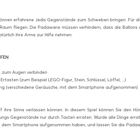
können erfahrene Jedis Gegenstände zum Schweben bringen. Für dies
 Raum fliegen. Die Padawane müssen verhindern, dass die Ballons
türlich ihre Arme zur Hilfe nehmen.
RFEN
r, zum Augen verbinden
tasten (zum Beispiel LEGO-Figur, Stein, Schlüssel, Löffel, ...)
ng (verschiedene Geräusche, mit dem Smartphone aufgenommen)
f ihre Sinne verlassen können. In diesem Spiel können Sie den H
ngs Gegenstände nur durch Tasten erraten. Wurde alle Dinge errat
it dem Smartphone aufgenommen haben, und lassen Sie die Padawan