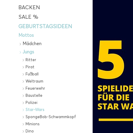
BACKEN
SALE %
GEBURTSTAGSIDEEN
Mottos
Mädchen
Jungs
Ritter
Pirat
Fußball
Weltraum
Feuerwehr
Baustelle
Polizei
Star-Wars
SpongeBob-Schwammkopf
Minions
Dino