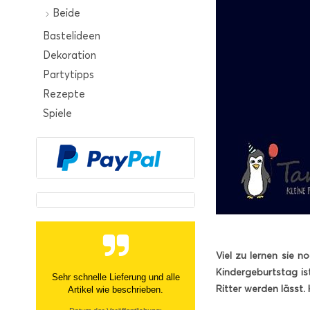
Beide
Bastelideen
Dekoration
Partytipps
Rezepte
Spiele
Viel zu lernen sie 
Kindergeburtstag ist
Sehr netter Kontakt, zügige Info
Ritter werden lässt. 
über nicht- Verfügbarkeit und
tolle Ware Danke!