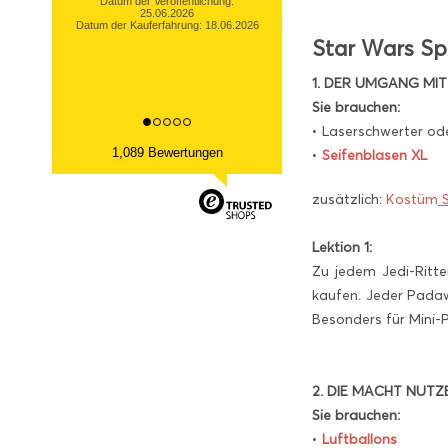
Datum der Veröffentlichung:
13.03.2026
Star Wars Spi
Datum der Kauferfahrung: 06.03.2026
1. DER UMGANG MI
Sie brauchen:
• Laserschwerter od
1,089 Bewertungen
•
Seifenblasen XL
zusätzlich:
Kostüm
S
Lektion 1:
Zu jedem Jedi-Ritte
kaufen. Jeder Padaw
Besonders für Mini
2. DIE MACHT NUTZ
Sie brauchen:
•
Luftballons