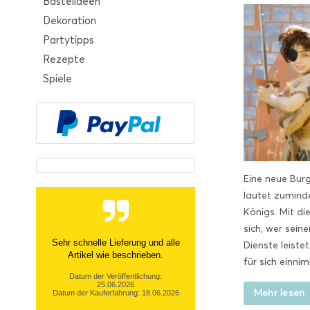
Bastelideen
Dekoration
Partytipps
Rezepte
Spiele
Eine neue Bur
lautet zumind
Königs. Mit di
sich, wer sein
Sehr netter Kontakt, zügige Info
Dienste leiste
über nicht- Verfügbarkeit und
für sich einni
tolle Ware Danke!
Datum der Veröffentlichung:
Mehr lesen
13.03.2026
Datum der Kauferfahrung: 06.03.2026