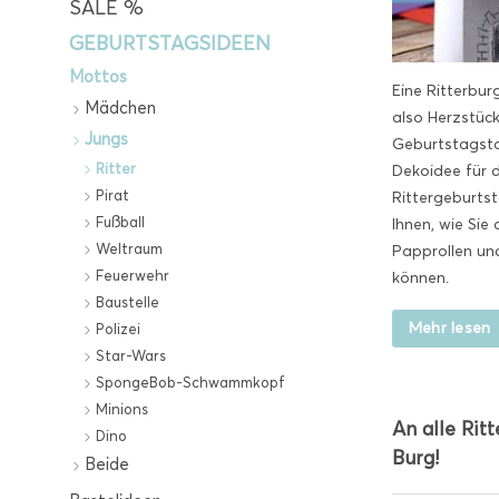
SALE %
GEBURTSTAGSIDEEN
Mottos
Eine Ritterbur
Mädchen
also Herzstück
Jungs
Geburtstagstaf
Ritter
Dekoidee für 
Pirat
Rittergeburtst
Fußball
Ihnen, wie Sie 
Weltraum
Papprollen un
Feuerwehr
können.
Baustelle
Mehr lesen
Polizei
Star-Wars
SpongeBob-Schwammkopf
Minions
An alle Ritt
Dino
Burg!
Beide