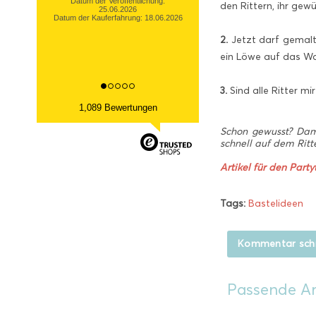
den Rittern, ihr ge
Datum der Veröffentlichung:
13.03.2026
Datum der Kauferfahrung: 06.03.2026
2.
Jetzt darf gemalt,
ein Löwe auf das Wa
3.
Sind alle Ritter m
1,089 Bewertungen
Schon gewusst? Dami
schnell auf dem Ritte
Artikel für den Partyt
Tags:
Bastelideen
Kommentar sch
Passende Ar