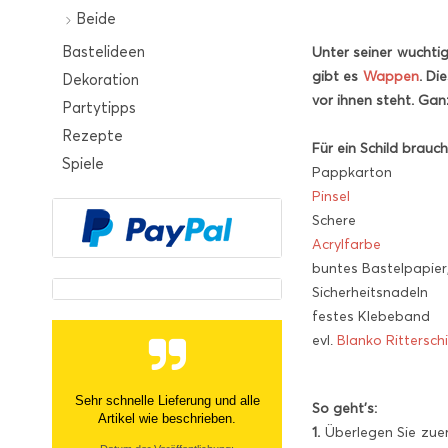
Beide
Bastelideen
Unter seiner wuchti
gibt es
Wappen
. Di
Dekoration
vor ihnen steht. Gan
Partytipps
Rezepte
Für ein Schild brauch
Spiele
Pappkarton
Pinsel
Schere
Acrylfarbe
buntes Bastelpapier
Sicherheitsnadeln
festes Klebeband
evl.
Blanko Ritterschi
Sehr netter Kontakt, zügige Info
So geht’s:
über nicht- Verfügbarkeit und
1.
Überlegen Sie zuers
tolle Ware Danke!