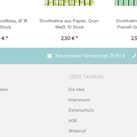
tellblau, Ø 18
Strohhalme aus Papier, Grün-
Strohhalm
 Stück
Weiß, 10 Stück
Pastell-G
 € *
2,50 € *
2,
Kostenloser Versand ab 39,90 €
ÜBER TAMBINI
deen
Die Idee
Impressum
Datenschutz
AGB
Widerruf