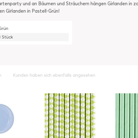
artenparty und an Bäumen und Sträuchern hängen Girlanden in za
n Girlanden in Pastell-Grün!
Grün
3 Stück
h
Kunden haben sich ebenfalls angesehen