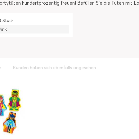
 Partytüten hundertprozentig freuen! Befüllen Sie die Tüten mit L
8 Stück
Pink
h
Kunden haben sich ebenfalls angesehen