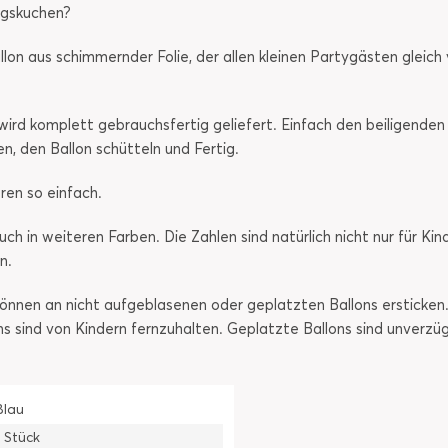
agskuchen?
llon aus schimmernder Folie, der allen kleinen Partygästen gleic
u wird komplett gebrauchsfertig geliefert. Einfach den beiligende
en, den Ballon schütteln und Fertig.
ren so einfach.
uch in weiteren Farben. Die Zahlen sind natürlich nicht nur für 
n.
nnen an nicht aufgeblasenen oder geplatzten Ballons ersticken.
ons sind von Kindern fernzuhalten. Geplatzte Ballons sind unverzü
Blau
1 Stück