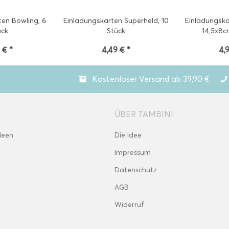
ten Bowling, 6
Einladungskarten Superheld, 10
Einladungska
ück
Stück
14,5x8c
 € *
4,49 € *
4,
Kostenloser Versand ab 39,90 €
ÜBER TAMBINI
deen
Die Idee
Impressum
Datenschutz
AGB
Widerruf