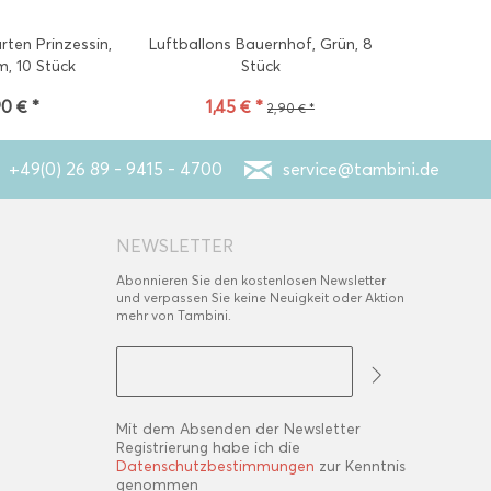
rten Prinzessin,
Luftballons Bauernhof, Grün, 8
Tischläufe
m, 10 Stück
Stück
90 € *
1,45 € *
12,00
2,90 € *
+49(0) 26 89 - 9415 - 4700
service@tambini.de
NEWSLETTER
Abonnieren Sie den kostenlosen Newsletter
und verpassen Sie keine Neuigkeit oder Aktion
mehr von Tambini.
Mit dem Absenden der Newsletter
Registrierung habe ich die
Datenschutzbestimmungen
zur Kenntnis
genommen