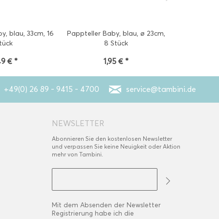
y, blau, 33cm, 16
Pappteller Baby, blau, ø 23cm,
Hängedeko B
tück
8 Stück
49 € *
1,95 € *
2
+49(0) 26 89 - 9415 - 4700
service@tambini.de
NEWSLETTER
Abonnieren Sie den kostenlosen Newsletter
und verpassen Sie keine Neuigkeit oder Aktion
mehr von Tambini.
Mit dem Absenden der Newsletter
Registrierung habe ich die