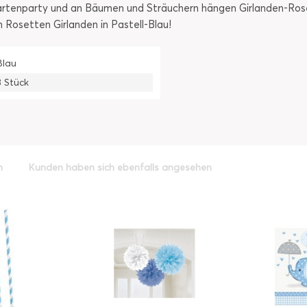
Gartenparty und an Bäumen und Sträuchern hängen Girlanden-Ros
n Rosetten Girlanden in Pastell-Blau!
Blau
3 Stück
h
Kunden haben sich ebenfalls angesehen