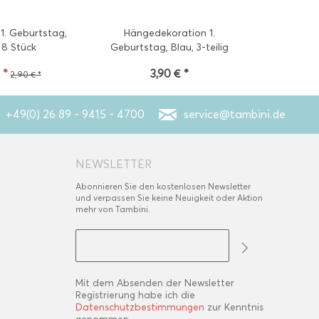
 1. Geburtstag,
Hängedekoration 1.
Kerze 1. G
 8 Stück
Geburtstag, Blau, 3-teilig
 *
3,90 € *
3
2,90 € *
+49(0) 26 89 - 9415 - 4700
service@tambini.de
NEWSLETTER
Abonnieren Sie den kostenlosen Newsletter
und verpassen Sie keine Neuigkeit oder Aktion
mehr von Tambini.
Mit dem Absenden der Newsletter
Registrierung habe ich die
Datenschutzbestimmungen
zur Kenntnis