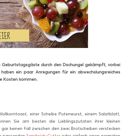
nen Geburtstagsgäste durch den Dschungel gekämpft, vorbei
ir haben ein paar Anregungen für ein abwechslungsreiches
hre Kosten kommen.
ollkorntoast, einer Scheibe Putenwurst, einem Salatblatt,
nen Sie am besten die Lieblingszutaten ihrer kleinen
ar keinen Fall zwischen den zwei Brotscheiben verstecken
nen passenden
Sandwich-Cutter
oder einfach einen normalen