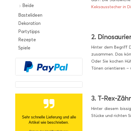
Beide
Keksausstecher in D
Bastelideen
Dekoration
Partytipps
2. Dinosaurier
Rezepte
Hinter dem Begriff 
Spiele
zusammen. Das könne
Oder Sie kochen Hüh
Tönen orientieren – 
3. T-Rex-Zäh
Hinter diesem bissi
Stücke und richten S
Sehr netter Kontakt, zügige Info
über nicht- Verfügbarkeit und
tolle Ware Danke!