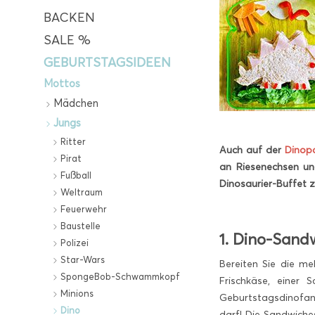
BACKEN
SALE %
GEBURTSTAGSIDEEN
Mottos
Mädchen
Jungs
Ritter
Auch auf der
Dinop
Pirat
an Riesenechsen und
Fußball
Dinosaurier-Buffet 
Weltraum
Feuerwehr
Baustelle
1. Dino-Sand
Polizei
Star-Wars
Bereiten Sie die me
SpongeBob-Schwammkopf
Frischkäse, einer
Minions
Geburtstagsdinofans
Dino
darf! Die Sandwiche