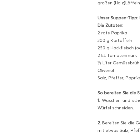
großen (Holz)Löffeln
Unser Suppen-Tipp: 
Die Zutaten:
2 rote Paprika
300 g Kartoffeln
250 g Hackfleisch (
2 EL Tomatenmark
½ Liter Gemüsebrüh
Olivenöl
Salz, Pfeffer, Paprik
So bereiten Sie die 
1.
Waschen und schäle
Würfel schneiden.
2.
Bereiten Sie die G
mit etwas Salz, Pfef