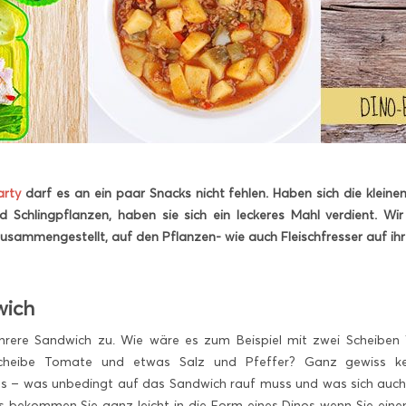
arty
darf es an ein paar Snacks nicht fehlen. Haben sich die klei
 Schlingpflanzen, haben sie sich ein leckeres Mahl verdient. W
zusammengestellt, auf den Pflanzen- wie auch Fleischfresser auf i
wich
hrere Sandwich zu. Wie wäre es zum Beispiel mit zwei Scheiben V
 Scheibe Tomate und etwas Salz und Pfeffer? Ganz gewiss ken
 – was unbedingt auf das Sandwich rauf muss und was sich auch g
s bekommen Sie ganz leicht in die Form eines Dinos wenn Sie ei