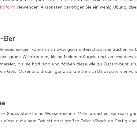
inoform
verwenden. Ansonsten benötigen Sie ein wenig Übung, aber 
-Eier
Dinosaurier-Eier können sich zwei ganz unterschiedliche Sachen ver
n grüne Weintrauben, kleine Melonen-Kugeln und verschiedenste B
nereier, bis sie hart sind und färben diese wie zu Ostern bunt ein
wie Gelb, Ocker und Braun, ganz so, wie Sie sich Dinosauriereier vors
ne
gen Snack steckt eine Wassermelone. Mehr brauchen Sie auch gar ni
ie diese auf einem Tablett oder großen Teller hübsch an. Fertig sin