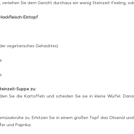
, verleihen Sie dem Gericht durchaus ein wenig Steinzeit-Feeling, od
Hackfleisch-Eintopf
oder vegetarisches Gehacktes)
e
a
Steinzeit-Suppe zu:
n Sie die Kartoffeln und scheiden Sie sie in kleine Würfel. Dan
emüsebrühe zu. Erhitzen Sie in einem großen Topf das Olivenöl und 
fer und Paprika.