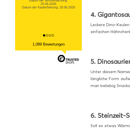
Datum der Veröffentlichung:
13.03.2026
Datum der Kauferfahrung: 06.03.2026
4. Gigantosa
Leckere Dino-Keulen
einfachen Hähnchenke
1,089 Bewertungen
5. Dinosauri
Unter diesem Namen 
längliche Form aufw
man beliebig Snack
6. Steinzeit-
Soll es etwas Wärme