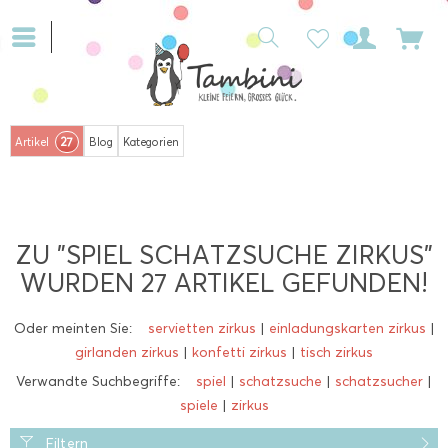
27
Artikel
Blog
Kategorien
ZU "SPIEL SCHATZSUCHE ZIRKUS"
WURDEN
27
ARTIKEL GEFUNDEN!
Oder meinten Sie:
servietten zirkus
|
einladungskarten zirkus
|
girlanden zirkus
|
konfetti zirkus
|
tisch zirkus
Verwandte Suchbegriffe:
spiel
|
schatzsuche
|
schatzsucher
|
spiele
|
zirkus
Filtern