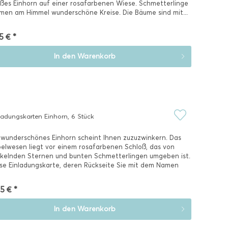
ßes Einhorn auf einer rosafarbenen Wiese. Schmetterlinge
men am Himmel wunderschöne Kreise. Die Bäume sind mit...
5 € *
In den
Warenkorb
ladungskarten Einhorn, 6 Stück
 wunderschönes Einhorn scheint Ihnen zuzuzwinkern. Das
elwesen liegt vor einem rosafarbenen Schloß, das von
kelnden Sternen und bunten Schmetterlingen umgeben ist.
se Einladungskarte, deren Rückseite Sie mit dem Namen
s...
5 € *
In den
Warenkorb