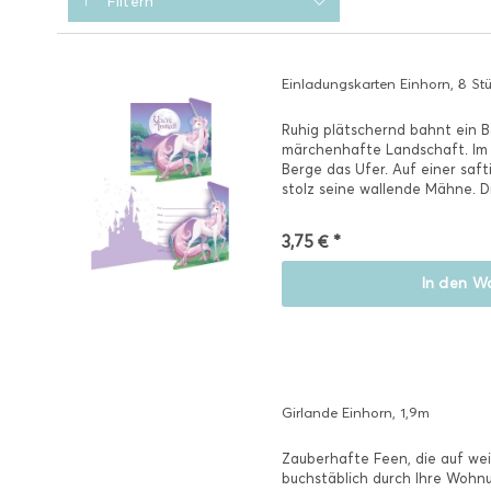
Filtern
Einladungskarten Einhorn, 8 St
Ruhig plätschernd bahnt ein B
märchenhafte Landschaft. Im
Berge das Ufer. Auf einer saft
stolz seine wallende Mähne. Di
3,75 € *
In den
Wa
Girlande Einhorn, 1,9m
Zauberhafte Feen, die auf wei
buchstäblich durch Ihre Wohn