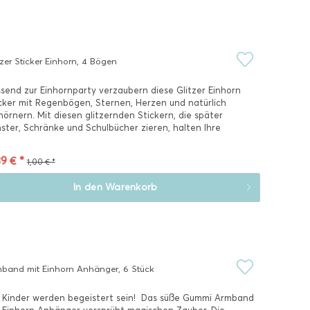
tzer Sticker Einhorn, 4 Bögen
send zur Einhornparty verzaubern diese Glitzer Einhorn
cker mit Regenbögen, Sternen, Herzen und natürlich
hörnern. Mit diesen glitzernden Stickern, die später
ster, Schränke und Schulbücher zieren, halten Ihre
rdenarren...
9 € *
1,00 € *
In den
Warenkorb
band mit Einhorn Anhänger, 6 Stück
 Kinder werden begeistert sein! Das süße Gummi Armband