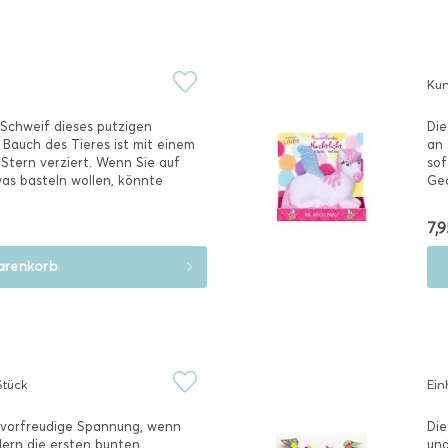
Kun
 Schweif dieses putzigen
Die
 Bauch des Tieres ist mit einem
an 
 Stern verziert. Wenn Sie auf
sof
as basteln wollen, könnte
Ged
7,9
renkorb
Stück
Ein
e vorfreudige Spannung, wenn
Die
dern die ersten bunten
und