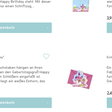
Happy Birthday steht. Mit dieser
wei
nur einen Schriftzug,...
for
3,9
renkorb
ay"
Ein
Buchstaben hängen an Ihren
Ein
en den Geburtstagsgruß Happy
Fab
n Schlößern eingefaßt ist.
fun
iegt ein weißes Einhorn, das
Die
Ihre
2,4
renkorb