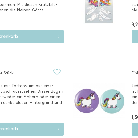
kommen. Mit diesen Kratzbild-
sch
nen die kleinen Gäste
Mac
Die.
3,2
renkorb
4 Stück
Ein
 mit Tattoos, um auf einer
Jed
hübsch auszusehen. Dieser Bogen
ist
ntweder ein Einhorn oder einen
ein
 dunkelblauen Hintergrund sind
der
1,5
renkorb