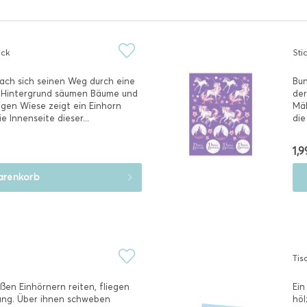
ück
Sti
ach sich seinen Weg durch eine
Bun
 Hintergrund säumen Bäume und
der
igen Wiese zeigt ein Einhorn
Mäh
e Innenseite dieser...
die
1,9
renkorb
Tis
ßen Einhörnern reiten, fliegen
Ein
ung. Über ihnen schweben
höl