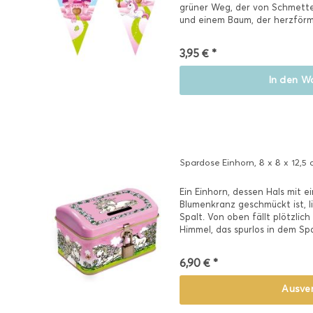
grüner Weg, der von Schmette
und einem Baum, der herzförm
wird....
3,95 € *
In den
Wa
Spardose Einhorn, 8 x 8 x 12,5
Ein Einhorn, dessen Hals mit
Blumenkranz geschmückt ist, 
Spalt. Von oben fällt plötzlic
Himmel, das spurlos in dem Sp
Geldstücke, die...
6,90 € *
Ausve