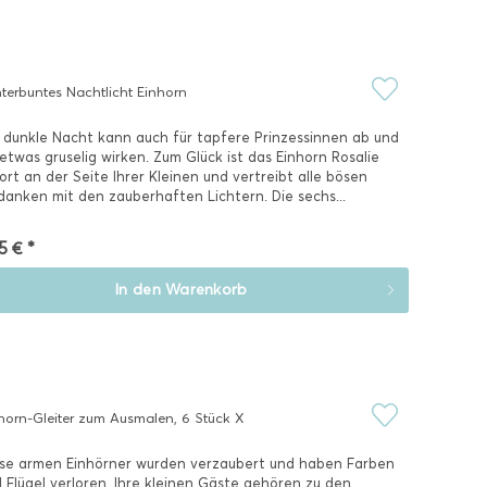
terbuntes Nachtlicht Einhorn
 dunkle Nacht kann auch für tapfere Prinzessinnen ab und
etwas gruselig wirken. Zum Glück ist das Einhorn Rosalie
ort an der Seite Ihrer Kleinen und vertreibt alle bösen
anken mit den zauberhaften Lichtern. Die sechs...
5 € *
In den
Warenkorb
horn-Gleiter zum Ausmalen, 6 Stück X
se armen Einhörner wurden verzaubert und haben Farben
 Flügel verloren. Ihre kleinen Gäste gehören zu den