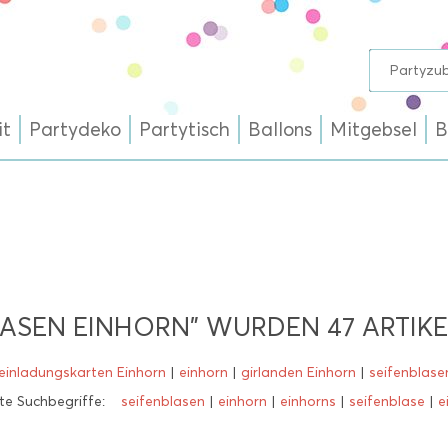
it
Partydeko
Partytisch
Ballons
Mitgebsel
B
BLASEN EINHORN" WURDEN
47
ARTIKE
einladungskarten Einhorn
|
einhorn
|
girlanden Einhorn
|
seifenblase
e Suchbegriffe:
seifenblasen
|
einhorn
|
einhorns
|
seifenblase
|
e