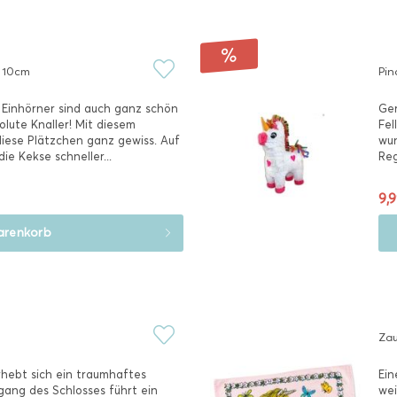
. 10cm
Pin
. Einhörner sind auch ganz schön
Ger
olute Knaller! Mit diesem
Fel
iese Plätzchen ganz gewiss. Auf
wun
e Kekse schneller...
Reg
9,9
renkorb
Zau
rhebt sich ein traumhaftes
Ein
gang des Schlosses führt ein
wei