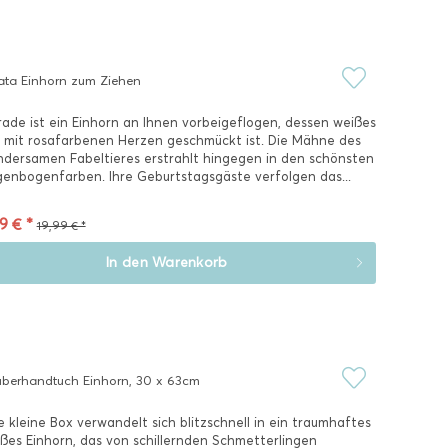
ata Einhorn zum Ziehen
ade ist ein Einhorn an Ihnen vorbeigeflogen, dessen weißes
l mit rosafarbenen Herzen geschmückt ist. Die Mähne des
dersamen Fabeltieres erstrahlt hingegen in den schönsten
enbogenfarben. Ihre Geburtstagsgäste verfolgen das...
9 € *
19,99 € *
In den
Warenkorb
berhandtuch Einhorn, 30 x 63cm
e kleine Box verwandelt sich blitzschnell in ein traumhaftes
ßes Einhorn, das von schillernden Schmetterlingen