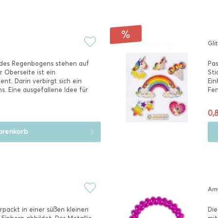
Gli
 des Regenbogens stehen auf
Pas
r Oberseite ist ein
Sti
nt. Darin verbirgt sich ein
Ein
s. Eine ausgefallene Idee für
Fen
Pfe
0,8
renkorb
Arm
packt in einer süßen kleinen
Die