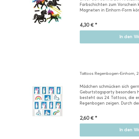
Farbschichten zum Vorschein 
Magneten in Einhorn-Form kön
fröhliche...
4,30 € *
In den
Wa
Tattoos Regenbogen-Einhorn, 2
Mädchen schmücken sich gerne
Geburtstagsparty besonders 
besteht aus 24 Tattoos, die e
Regenbogen zeigen. Durch den
die...
2,60 € *
In den
Wa