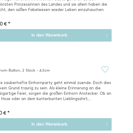
önsten Prinzessinnen des Landes und sie allein haben die
ht, den süßen Fabelwesen wieder Leben einzuhauchen.
..
0 € *
In den
Warenkorb
horn Button, 2 Stück - 4,5cm
e zauberhafte Einhornparty geht einmal zuende. Doch dies
 kein Grund traurig zu sein. Als kleine Erinnerung an die
zigartige Feier, sorgen die großen Einhorn Anstecker. Ob an
 Hose oder an dem kunterbunten Lieblingsshirt,...
0 € *
In den
Warenkorb