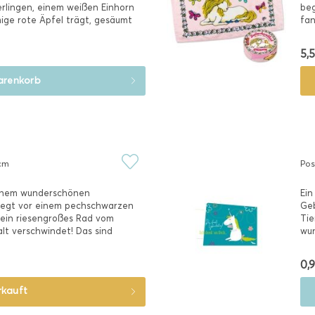
rlingen, einem weißen Einhorn
beg
ige rote Äpfel trägt, gesäumt
fan
5,5
renkorb
 cm
Pos
 einem wunderschönen
Ein
liegt vor einem pechschwarzen
Geb
h ein riesengroßes Rad vom
Tie
alt verschwindet! Das sind
wun
0,9
rkauft