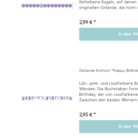
lilafarbene Kugeln, auf denen 
originellen Girlande, die nicht 
2,99 € *
In den
Wa
Girlande Einhorn "Happy Birthd
Lila-, pink- und rosafarbene 
Wänden. Die Buchstaben form
Birthday, der von rosafarbene
Zwischen den beiden Wörtern l
von...
2,95 € *
In den
Wa