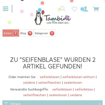
2
9
2
Artikel
Blog
Kategorien
ZU "SEIFENBLASE" WURDEN
2
ARTIKEL GEFUNDEN!
Oder meinten Sie:
seifenblasen
|
seifenblasen einhorn
|
seidene
|
seitenflaechen
|
seelenlosen
Verwandte Suchbegriffe:
seifenblasen
|
seifenblase
|
seitenflaechen
|
seelenlosen
|
seidene
Filtern