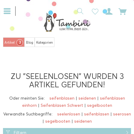
3
Artikel
Blog
Kategorien
ZU "SEELENLOSEN" WURDEN
3
ARTIKEL GEFUNDEN!
Oder meinten Sie:
seifenblasen
|
seidenen
|
seifenblasen
einhorn
|
Seifenblasen Schwert
|
segelbooten
Verwandte Suchbegriffe:
seelenlosen
|
seifenblasen
|
seerosen
|
segelbooten
|
seidenen
Filtern