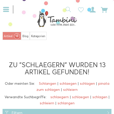
13
Artikel
Blog
Kategorien
ZU "SCHLAEGERN" WURDEN
13
ARTIKEL GEFUNDEN!
Oder meinten Sie:
Schlangen
|
schlaegen
|
schlagen
|
pinata
zum schlagen
|
schleiern
Verwandte Suchbegriffe:
schlaegern
|
schlaegen
|
schlagen
|
schleiern
|
schlangen
Filtern