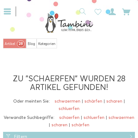
28
Artikel
Blog
Kategorien
ZU "SCHAERFEN" WURDEN
28
ARTIKEL GEFUNDEN!
Oder meinten Sie:
schwaermen
|
schärfen
|
scharen
|
schluerfen
Verwandte Suchbegriffe:
schaerfen
|
schluerfen
|
schwaermen
|
scharen
|
schärfen
Filtern