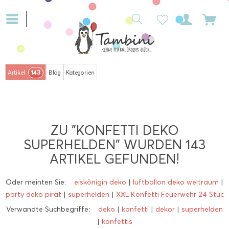
143
Artikel
Blog
Kategorien
ZU "KONFETTI DEKO
SUPERHELDEN" WURDEN
143
ARTIKEL GEFUNDEN!
Oder meinten Sie:
eiskönigin deko
|
luftballon deko weltraum
|
party deko pirat
|
superhelden
|
XXL Konfetti Feuerwehr 24 Stüc
Verwandte Suchbegriffe:
deko
|
konfetti
|
dekor
|
superhelden
|
konfettis