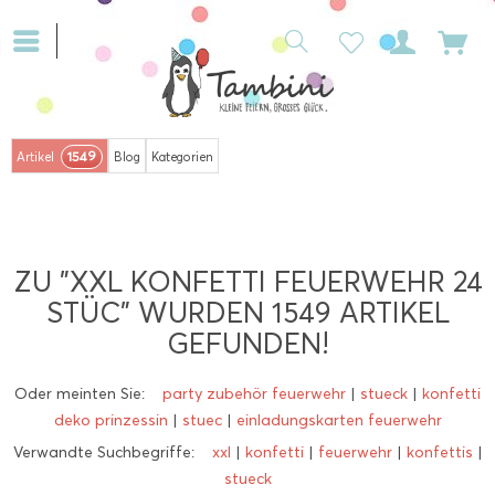
1549
Artikel
Blog
Kategorien
ZU "XXL KONFETTI FEUERWEHR 24
STÜC" WURDEN
1549
ARTIKEL
GEFUNDEN!
Oder meinten Sie:
party zubehör feuerwehr
|
stueck
|
konfetti
deko prinzessin
|
stuec
|
einladungskarten feuerwehr
Verwandte Suchbegriffe:
xxl
|
konfetti
|
feuerwehr
|
konfettis
|
stueck