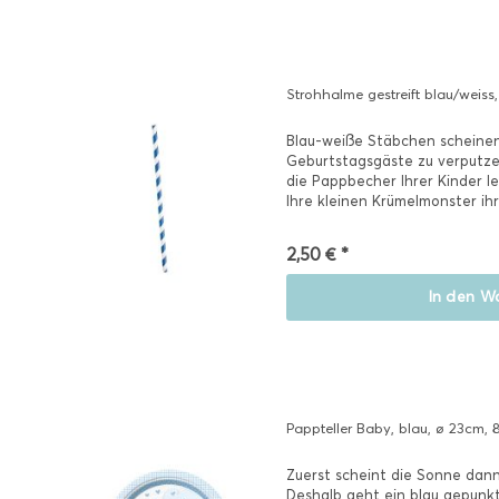
Strohhalme gestreift blau/weiss
Blau-weiße Stäbchen scheinen
Geburtstagsgäste zu verputz
die Pappbecher Ihrer Kinder le
Ihre kleinen Krümelmonster ihr
2,50 € *
In den
Wa
Pappteller Baby, blau, ø 23cm, 
Zuerst scheint die Sonne dann
Deshalb geht ein blau gepunkt