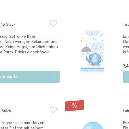
, 10 Stück
Tis
 die Getränke Ihrer
Es 
en! Nach wenigen Sekunden sind
Ele
er. Keine Angst, natürlich haben
wer
e Party-Drinks eigenhändig...
krä
3,4
renkorb
8 Stück
Luf
 regnet es blaue Herzen!
Es 
eter Elefant mit seinem
Ein