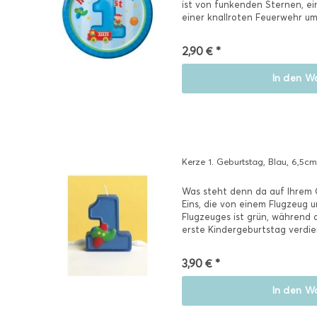
ist von funkenden Sternen, e
einer knallroten Feuerwehr um
2,90 € *
In den
Wa
Kerze 1. Geburtstag, Blau, 6,5cm
Was steht denn da auf Ihrem G
Eins, die von einem Flugzeug um
Flugzeuges ist grün, während d
erste Kindergeburtstag verdie
3,90 € *
In den
Wa