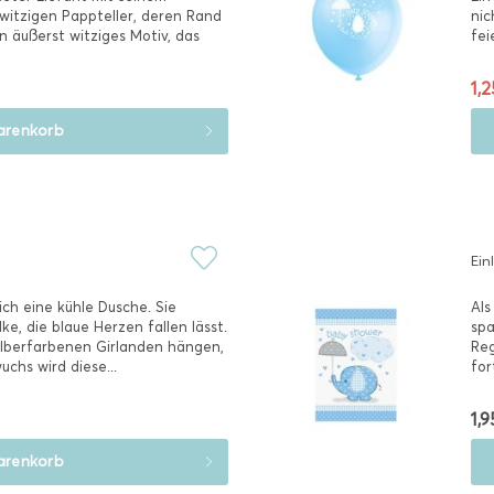
witzigen Pappteller, deren Rand
nic
in äußerst witziges Motiv, das
fei
1,2
renkorb
Ein
ch eine kühle Dusche. Sie
Als
e, die blaue Herzen fallen lässt.
spa
silberfarbenen Girlanden hängen,
Reg
uchs wird diese...
for
Bab
1,9
renkorb