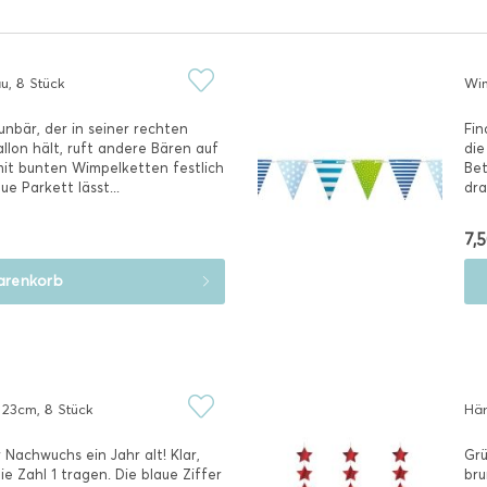
au, 8 Stück
Wim
aunbär, der in seiner rechten
Fin
llon hält, ruft andere Bären auf
die
mit bunten Wimpelketten festlich
Bet
e Parkett lässt...
dra
7,5
renkorb
ø 23cm, 8 Stück
Hän
 Nachwuchs ein Jahr alt! Klar,
Grü
ie Zahl 1 tragen. Die blaue Ziffer
bru