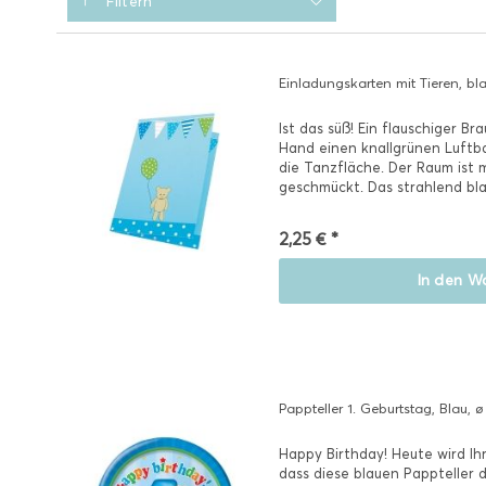
Filtern
Einladungskarten mit Tieren, bl
Ist das süß! Ein flauschiger Br
Hand einen knallgrünen Luftba
die Tanzfläche. Der Raum ist 
geschmückt. Das strahlend blau
2,25 € *
In den
Wa
Pappteller 1. Geburtstag, Blau, 
Happy Birthday! Heute wird Ihr
dass diese blauen Pappteller d