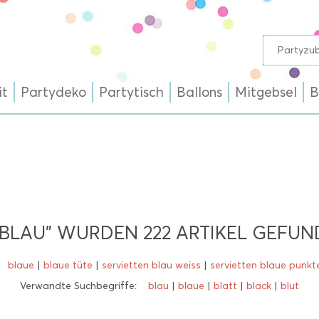
it
Partydeko
Partytisch
Ballons
Mitgebsel
B
"BLAU" WURDEN
222
ARTIKEL GEFUN
blaue
|
blaue tüte
|
servietten blau weiss
|
servietten blaue punkt
Verwandte Suchbegriffe:
blau
|
blaue
|
blatt
|
black
|
blut