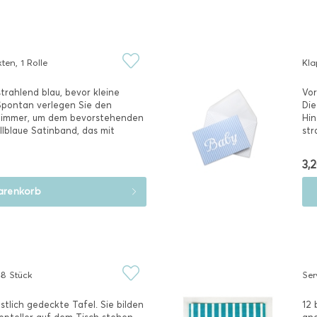
en, 1 Rolle
Kla
trahlend blau, bevor kleine
Vor
Spontan verlegen Sie den
Die
nzimmer, um dem bevorstehenden
Hin
lblaue Satinband, das mit
str
3,2
renkorb
 8 Stück
Ser
stlich gedeckte Tafel. Sie bilden
12 