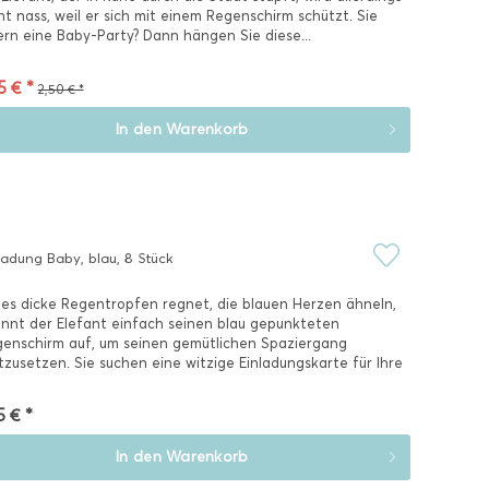
ht nass, weil er sich mit einem Regenschirm schützt. Sie
ern eine Baby-Party? Dann hängen Sie diese...
5 € *
2,50 € *
In den
Warenkorb
ladung Baby, blau, 8 Stück
 es dicke Regentropfen regnet, die blauen Herzen ähneln,
nnt der Elefant einfach seinen blau gepunkteten
enschirm auf, um seinen gemütlichen Spaziergang
tzusetzen. Sie suchen eine witzige Einladungskarte für Ihre
y-Party?...
5 € *
In den
Warenkorb