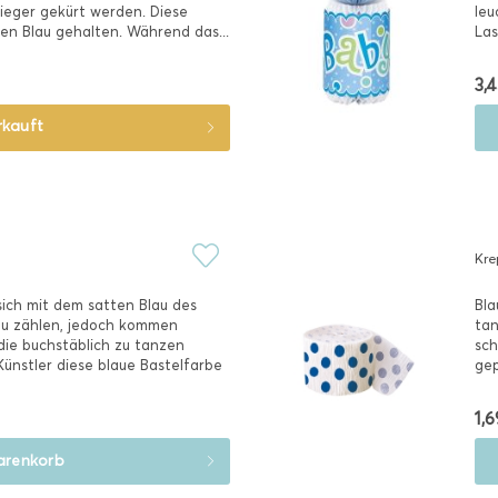
ieger gekürt werden. Diese
leu
den Blau gehalten. Während das...
Las
3,4
rkauft
Kre
sich mit dem satten Blau des
Bla
zu zählen, jedoch kommen
tan
die buchstäblich zu tanzen
sch
Künstler diese blaue Bastelfarbe
gep
1,6
renkorb