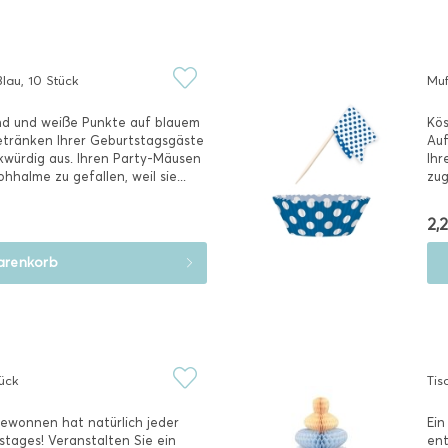
lau, 10 Stück
Muf
nd und weiße Punkte auf blauem
Kös
etränken Ihrer Geburtstagsgäste
Auf
kwürdig aus. Ihren Party-Mäusen
Ihr
halme zu gefallen, weil sie...
zug
2,2
renkorb
tück
Tis
Gewonnen hat natürlich jeder
Ein
stages! Veranstalten Sie ein
ent