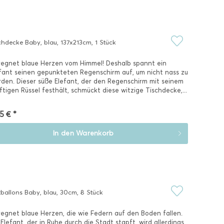
chdecke Baby, blau, 137x213cm, 1 Stück
regnet blaue Herzen vom Himmel! Deshalb spannt ein
fant seinen gepunkteten Regenschirm auf, um nicht nass zu
den. Dieser süße Elefant, der den Regenschirm mit seinem
ftigen Rüssel festhält, schmückt diese witzige Tischdecke,...
5 € *
In den
Warenkorb
tballons Baby, blau, 30cm, 8 Stück
regnet blaue Herzen, die wie Federn auf den Boden fallen.
 Elefant, der in Ruhe durch die Stadt stapft, wird allerdings