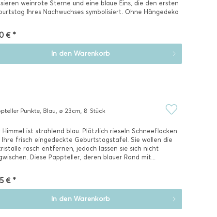
sieren weinrote Sterne und eine blaue Eins, die den ersten
urtstag Ihres Nachwuchses symbolisiert. Ohne Hängedeko
der...
0 € *
In den
Warenkorb
pteller Punkte, Blau, ø 23cm, 8 Stück
 Himmel ist strahlend blau. Plötzlich rieseln Schneeflocken
 Ihre frisch eingedeckte Geburtstagstafel. Sie wollen die
kristalle rasch entfernen, jedoch lassen sie sich nicht
wischen. Diese Pappteller, deren blauer Rand mit...
5 € *
In den
Warenkorb