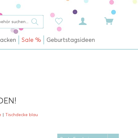
acken
Sale %
Geburtstagsideen
DEN!
e
|
Tischdecke blau