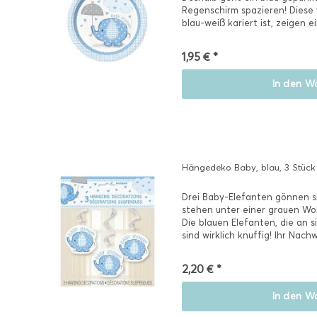
Regenschirm spazieren! Diese 
blau-weiß kariert ist, zeigen e
für...
1,95 € *
In den
Wa
Hängedeko Baby, blau, 3 Stück
Drei Baby-Elefanten gönnen si
stehen unter einer grauen Wolk
Die blauen Elefanten, die an 
sind wirklich knuffig! Ihr Nachw
2,20 € *
In den
Wa