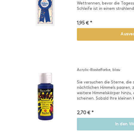
Wettrennen, bevor die Tagess
Schleife ist in einem strahlen
1,95 € *
Ausve
Acrylic-Bastelfarbe, blau
Sie versuchen die Sterne, die 
nächtlichen Himmels paaren, 
weitere Himmelskörper hinzu, 
scheinen. Sobald Ihre kleinen 
auf...
2,70 € *
In den
Wa