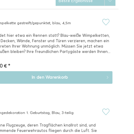
pelkette gestreift/gepunktet, blau, 4,5m
det hier etwa ein Rennen statt? Blau-weiße Wimpelketten,
 Decken, Wände, Fenster und Türen verzieren, machen ein
reten Ihrer Wohnung unmöglich. Müssen Sie jetzt etwa
ußen bleiben? Ihre freundlichen Partygäste werden Ihnen...
0 € *
In den
Warenkorb
gedekoration 1. Geburtstag, Blau, 3-teilig
ne Flugzeuge, deren Tragflächen knallrot sind, und
mmende Feuerwehrautos fliegen durch die Luft. Sie