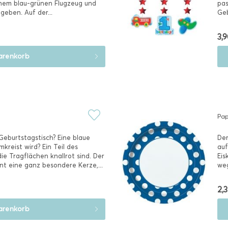
inem blau-grünen Flugzeug und
pas
geben. Auf der...
Geb
ist 
3,9
renkorb
Pap
eburtstagstisch? Eine blaue
Der
kreist wird? Ein Teil des
auf
ie Tragflächen knallrot sind. Der
Eis
nt eine ganz besondere Kerze,...
weg
2,3
renkorb