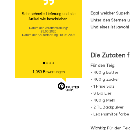
Egal welcher Superh
Sehr netter Kontakt, zügige Info
über nicht- Verfügbarkeit und
Unter den Sternen un
tolle Ware Danke!
Und eines ist jawohl
Datum der Veröffentlichung:
13.03.2026
Datum der Kauferfahrung: 06.03.2026
Die Zutaten f
Für den Teig:
1,089 Bewertungen
• 400 g Butter
• 400 g Zucker
• 1 Prise Salz
• 8 Bio Eier
• 400 g Mehl
• 2 TL Backpulver
• Lebensmittelfarbe 
Wichtig:
Für den Tei