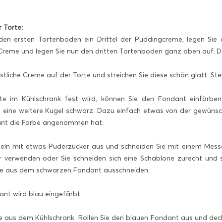
r Torte:
den ersten Tortenboden ein Drittel der Puddingcreme, legen Sie 
r Creme und legen Sie nun den dritten Tortenboden ganz oben auf. D
estliche Creme auf der Torte und streichen Sie diese schön glatt. St
 im Kühlschrank fest wird, können Sie den Fondant einfärben.
in, eine weitere Kugel schwarz. Dazu einfach etwas von der gewüns
ant die Farbe angenommen hat.
geln mit etwas Puderzucker aus und schneiden Sie mit einem Messe
 verwenden oder Sie schneiden sich eine Schablone zurecht und 
ze aus dem schwarzen Fondant ausschneiden.
ant wird blau eingefärbt.
e aus dem Kühlschrank. Rollen Sie den blauen Fondant aus und deck