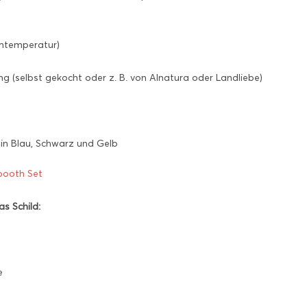
umtemperatur)
ng (selbst gekocht oder z. B. von Alnatura oder Landliebe)
 in Blau, Schwarz und Gelb
booth Set
as Schild:
e