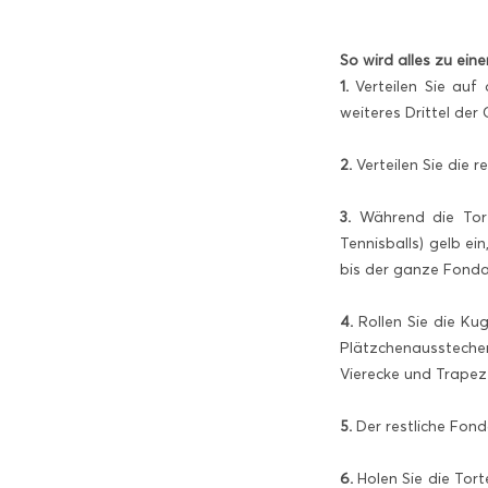
So wird alles zu eine
1.
Verteilen Sie auf 
weiteres Drittel de
2.
Verteilen Sie die r
3.
Während die Torte
Tennisballs) gelb e
bis der ganze Fond
4.
Rollen Sie die Ku
Plätzchenausstecher
Vierecke und Trape
5.
Der restliche Fond
6.
Holen Sie die Tort