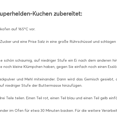
Superhelden-Kuchen zubereitet:
kofen auf 165°C vor.
Zucker und eine Prise Salz in eine große Rührschüssel und schlagen 
e schön schaumig, auf niedriger Stufe ein Ei nach dem anderen hi
se noch kleine Klümpchen haben, gegen Sie einfach noch einen Esslöf
kpulver und Mehl miteinander. Dann wird das Gemisch gesiebt, d
uf niedriger Stufe der Buttermasse hinzufügen.
ei Teile teilen. Einen Teil rot, einen Teil blau und einen Teil gelb ei
der im Ofen für etwa 30 Minuten backen. Für die weitere Verarbeit