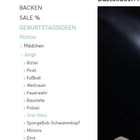
BACKEN
SALE %
GEBURTSTAGSIDEEN
Mottos
Mädchen
Jungs
Ritter
Pirat
Fußball
Weltraum
Feuerwehr
Baustelle
Polizei
Star-Wars
SpongeBob-Schwammkopf
Minions
Dino