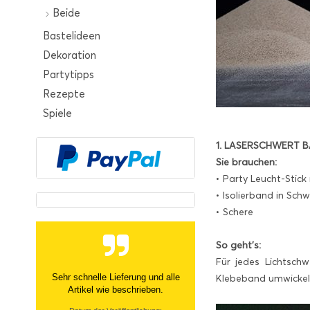
Beide
Bastelideen
Dekoration
Partytipps
Rezepte
Spiele
1. LASERSCHWERT 
Sie brauchen:
• Party Leucht-Stick
• Isolierband in Schw
• Schere
So geht’s:
Für jedes Lichtsch
Sehr netter Kontakt, zügige Info
Klebeband umwickeln
über nicht- Verfügbarkeit und
tolle Ware Danke!