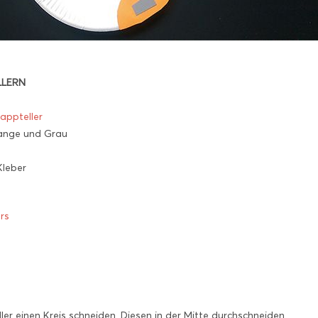
LLERN
Pappteller
range und Grau
Kleber
rs
r einen Kreis schneiden. Diesen in der Mitte durchschneiden.