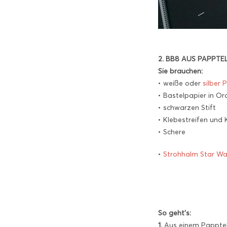
2. BB8 AUS PAPPTE
Sie brauchen:
• weiße oder
silber 
• Bastelpapier in O
• schwarzen Stift
• Klebestreifen und 
• Schere
•
Strohhalm Star Wa
So geht’s:
1.
Aus einem Papptelle