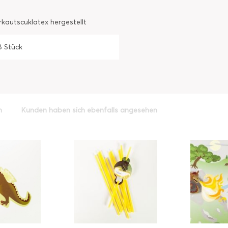
kautscuklatex hergestellt
8 Stück
h
Kunden haben sich ebenfalls angesehen