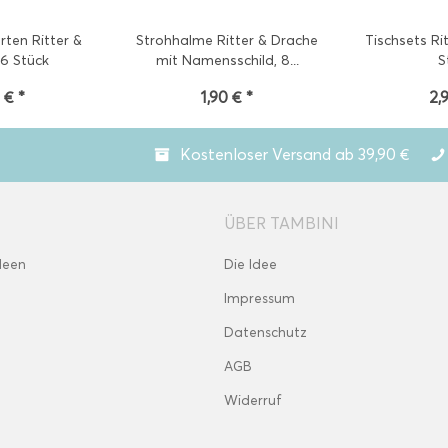
rten Ritter &
Strohhalme Ritter & Drache
Tischsets Ri
 6 Stück
mit Namensschild, 8...
S
 € *
1,90 € *
2,
Kostenloser Versand ab 39,90 €
ÜBER TAMBINI
deen
Die Idee
Impressum
Datenschutz
AGB
Widerruf