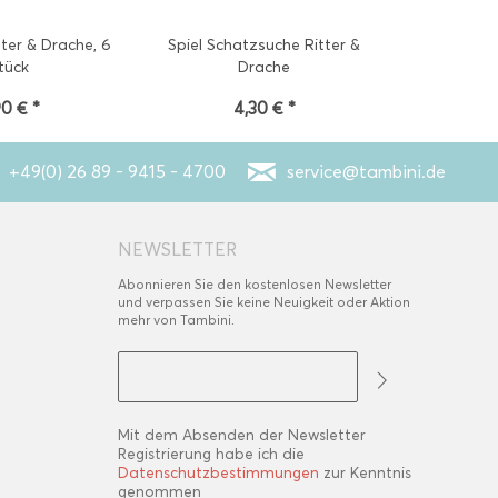
tter & Drache, 6
Spiel Schatzsuche Ritter &
Wimpelkette
tück
Drache
90 € *
4,30 € *
4
+49(0) 26 89 - 9415 - 4700
service@tambini.de
NEWSLETTER
Abonnieren Sie den kostenlosen Newsletter
und verpassen Sie keine Neuigkeit oder Aktion
mehr von Tambini.
Mit dem Absenden der Newsletter
Registrierung habe ich die
Datenschutzbestimmungen
zur Kenntnis
genommen