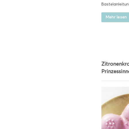
Bastelanleitung
Mehr lesen
Zitronenkro
Prinzessinn