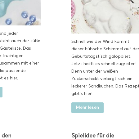
und jeder
steht auch der süße
Schnell wie der Wind kommt
 Gästeliste. Das
dieser hübsche Schimmel auf de
n fruchtigen
Geburtstagstisch galoppiert.
usammen mit einer
Jetzt heißt es schnell zugreifen!
 die passende
Denn unter der weißen
t es hier.
Zuckerschickt verbirgt sich ein
leckerer Sandkuchen. Das Rezep
gibt's hier!
Mehr lesen
r den
Spielidee für die