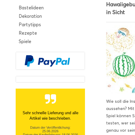
Hawaiigebu
Bastelideen
in Sicht
Dekoration
Partytipps
Rezepte
Spiele
Wie soll die I
aussehen? Mit
Sehr netter Kontakt, zügige Info
Spiel können 
über nicht- Verfügbarkeit und
testen, wer se
tolle Ware Danke!
genau vor sei
Datum der Veröffentlichung: