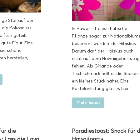
lige Star auf der
t die Kokosnuss.
In Hawaii ist diese hübsche
älften geteilt
Pflanze sogar zur Nationalblum
 gute Figur. Eine
bestimmt worden: der Hibiskus.
 sie schöne
Darum darf der Hibiskus auch
en herstellen,
nicht auf dem Hawaiigeburtstag
fehlen. Als Girlande oder
Tischschmuck holt er die Südsee
ein kleines Stück näher. Eine
Bastelanleitung gibt es hier!
Mehr lesen
für die
Paradiestoast: Snack für d
: Lass die Lava
Hawaiiparty