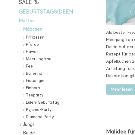
SALE %
GEBURTSTAGSIDEEN
Mottos
Mädchen
Als bester Fre
Prinzessin
Meerjungfrau 
Pferde
Delfin auf der
Hawaii
Rezept für de
Meerjungfrau
Apfelkuchen z
Fee
Anleitung für
Ballerina
Dekoration gib
Eiskönigin
Einhorn
Mehr lesen
Teeparty
Eulen-Geburtstag
Pyjama-Party
Diamond Party
Jungs
Malidee fü
Beide