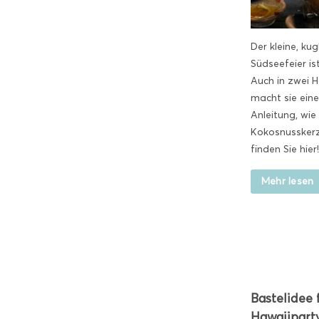
Der kleine, kug
Südseefeier is
Auch in zwei H
macht sie eine
Anleitung, wie
Kokosnusskerz
finden Sie hier!
Mehr lesen
Bastelidee 
Hawaiiparty