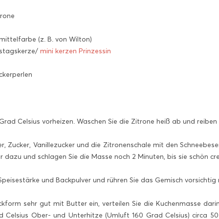
trone
ttelfarbe (z. B. von Wilton)
stagskerze/
mini kerzen Prinzessin
ckerperlen
ad Celsius vorheizen. Waschen Sie die Zitrone heiß ab und reiben Si
er, Zucker, Vanillezucker und die Zitronenschale mit den Schneebe
r dazu und schlagen Sie die Masse noch 2 Minuten, bis sie schön cre
Speisestärke und Backpulver und rühren Sie das Gemisch vorsichtig
ckform sehr gut mit Butter ein, verteilen Sie die Kuchenmasse dar
d Celsius Ober- und Unterhitze (Umluft 160 Grad Celsius) circa 50 