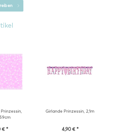
reiben
tikel
Prinzessin,
Girlande Prinzessin, 2,1m
259cm
 € *
4,90 € *