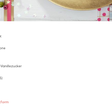
:
rone
Vanillezucker
5)
e
kform