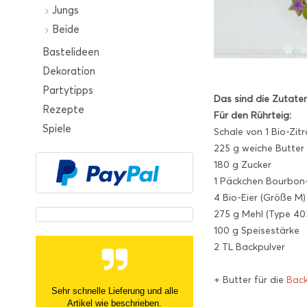
Jungs
Beide
Bastelideen
Dekoration
Partytipps
Das sind die Zutaten
Rezepte
Für den Rührteig:
Spiele
Schale von 1 Bio-Zit
225 g weiche Butter
180 g Zucker
1 Päckchen Bourbon-
4 Bio-Eier (Größe M)
275 g Mehl (Type 40
100 g Speisestärk
2 TL Backpulver
+ Butter für die
Bac
Sehr netter Kontakt, zügige Info
über nicht- Verfügbarkeit und