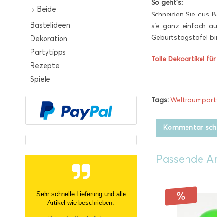
So geht’s:
Beide
Schneiden Sie aus B
Bastelideen
sie ganz einfach au
Geburtstagstafel bi
Dekoration
Partytipps
Tolle Dekoartikel fü
Rezepte
Spiele
Tags:
Weltraumpart
Kommentar sch
Passende Ar
Sehr schnelle Lieferung und alle
Artikel wie beschrieben.