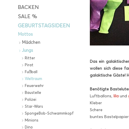
BACKEN
SALE %
GEBURTSTAGSIDEEN
Mottos
Mädchen
Jungs
Ritter
Das ein galaktische
Pirat
wollen sich diese f
Fußball
galaktische Gäste! H
Weltraum
Feuerwehr
Benötigte Basteluten
Baustelle
Luftballons,
lila
und
Polizei
Kleber
Star-Wars
Schere
SpongeBob-Schwammkopf
buntes Bastelpapier
Minions
Dino