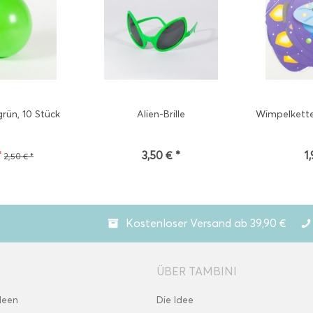
grün, 10 Stück
Alien-Brille
Wimpelkette
*
3,50 € *
1
2,50 € *
Kostenloser Versand ab 39,90 €
ÜBER TAMBINI
deen
Die Idee