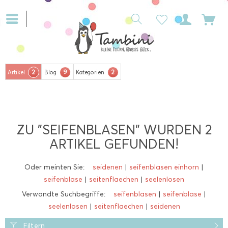
2
9
2
Artikel
Blog
Kategorien
ZU "SEIFENBLASEN" WURDEN
2
ARTIKEL GEFUNDEN!
Oder meinten Sie:
seidenen
|
seifenblasen einhorn
|
seifenblase
|
seitenflaechen
|
seelenlosen
Verwandte Suchbegriffe:
seifenblasen
|
seifenblase
|
seelenlosen
|
seitenflaechen
|
seidenen
Filtern