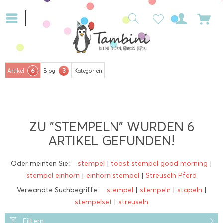
6
3
Artikel
Blog
Kategorien
ZU "STEMPELN" WURDEN
6
ARTIKEL GEFUNDEN!
Oder meinten Sie:
stempel
|
toast stempel good morning
|
stempel einhorn
|
einhorn stempel
|
Streuseln Pferd
Verwandte Suchbegriffe:
stempel
|
stempeln
|
stapeln
|
stempelset
|
streuseln
Filtern