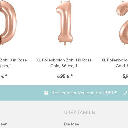
 Zahl 0 in Rose-
XL Folienballon Zahl 1 in Rose-
XL Folienballo
 cm, 1...
Gold, 86 cm, 1...
Gold, 8
 € *
6,95 € *
5,
Kostenloser Versand ab 39,90 €
ÜBER TAMBINI
deen
Die Idee