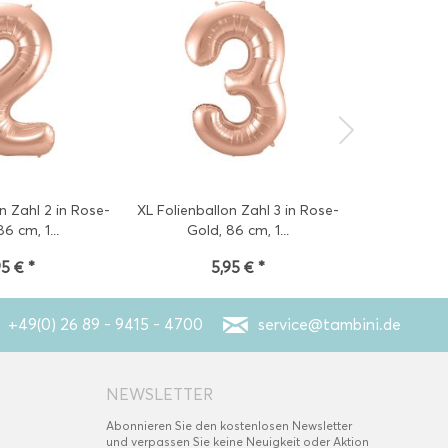
n Zahl 2 in Rose-
XL Folienballon Zahl 3 in Rose-
XL Folienbal
6 cm, 1...
Gold, 86 cm, 1...
Gold,
95 € *
5,95 € *
5
+49(0) 26 89 - 9415 - 4700
service@tambini.de
NEWSLETTER
Abonnieren Sie den kostenlosen Newsletter
und verpassen Sie keine Neuigkeit oder Aktion