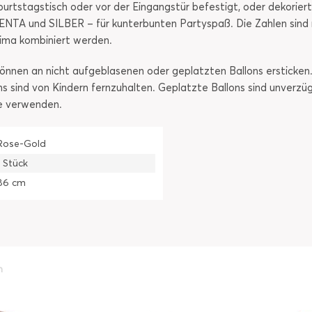
tstagstisch oder vor der Eingangstür befestigt, oder dekoriert 
TA und SILBER – für kunterbunten Partyspaß. Die Zahlen sind na
ima kombiniert werden.
nnen an nicht aufgeblasenen oder geplatzten Ballons ersticken.
ons sind von Kindern fernzuhalten. Geplatzte Ballons sind unverzü
e verwenden.
Rose-Gold
1 Stück
86 cm
h