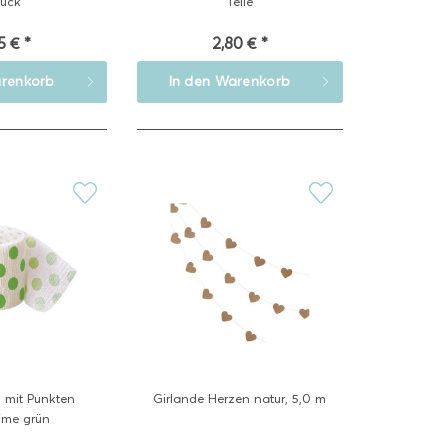
tück
Teile
5 € *
2,80 € *
renkorb
In den
Warenkorb
 mit Punkten
Girlande Herzen natur, 5,0 m
lime grün