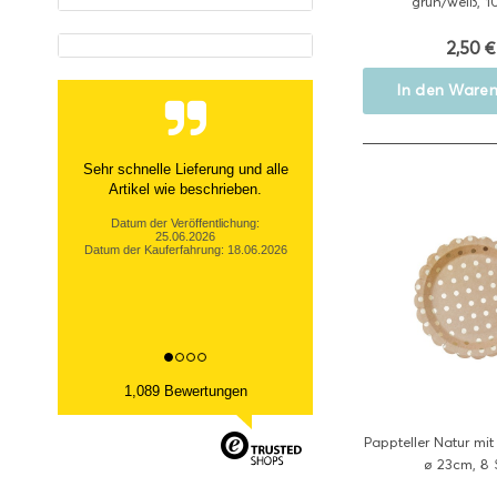
grün/weiß, 1
2,50 €
In den
Waren
Sehr netter Kontakt, zügige Info
über nicht- Verfügbarkeit und
tolle Ware Danke!
Datum der Veröffentlichung:
13.03.2026
Datum der Kauferfahrung: 06.03.2026
1,089 Bewertungen
Pappteller Natur mit
ø 23cm, 8 