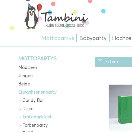
Mottopartys
Babyparty
Hochze
MOTTOPARTYS
Filtern
Mädchen
Jungen
Beide
Erwachsenenparty
Candy Bar
Disco
Erntedankfest
Farbenparty