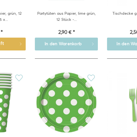
ier, grün, 12
Partytüten aus Papier, lime grün,
Tischdecke g
 x...
12 Stück -...
 *
2,90 € *
2,5
ft
In den
Warenkorb
In den
Wa