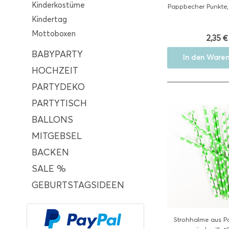
Kinderkostüme
Pappbecher Punkte,
Kindertag
Mottoboxen
2,35 €
BABYPARTY
In den
Waren
HOCHZEIT
PARTYDEKO
PARTYTISCH
BALLONS
MITGEBSEL
BACKEN
SALE %
GEBURTSTAGSIDEEN
Strohhalme aus Pa