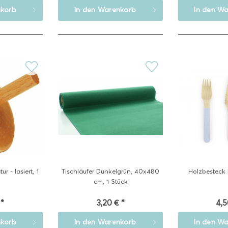
korb
In den
Warenkorb
In den
Wa
ur - lasiert, 1
Tischläufer Dunkelgrün, 40x480
Holzbesteck P
cm, 1 Stück
 *
3,20 € *
4,5
korb
In den
Warenkorb
In den
Wa