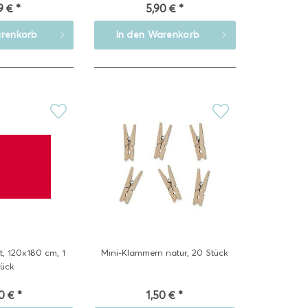
9 € *
5,90 € *
renkorb
In den
Warenkorb
t, 120x180 cm, 1
Mini-Klammern natur, 20 Stück
tück
0 € *
1,50 € *