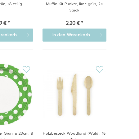
ün, 18-teilig
Muffin Kit Punkte, lime grün, 24
Stück
9 € *
2,20 € *
renkorb
In den
Warenkorb
e, Grün, ø 23cm, 8
Holzbesteck Woodland (Wald), 18