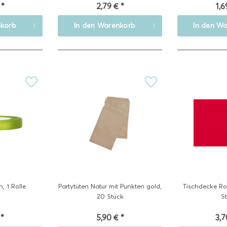
 *
2,79 € *
1,6
korb
In den
Warenkorb
In den
Wa
, 1 Rolle
Partytüten Natur mit Punkten gold,
Tischdecke Ro
20 Stück
S
 *
5,90 € *
3,7