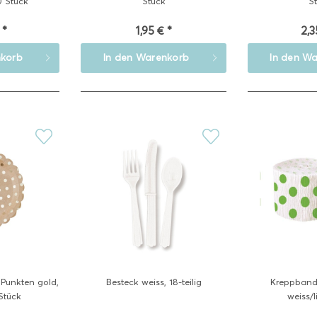
0 Stück
Stück
S
 *
1,95 € *
2,3
korb
In den
Warenkorb
In den
Wa
 Punkten gold,
Besteck weiss, 18-teilig
Kreppband
Stück
weiss/