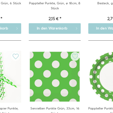
 Grün, 6 Stück
Pappteller Punkte, Grün, ø 18cm, 8
Besteck, gr
Stück
 *
2,15 € *
2,7
korb
In den
Warenkorb
In den
Wa
pier Punkte,
Servietten Punkte Grün, 33cm, 16
Pappteller Punkt