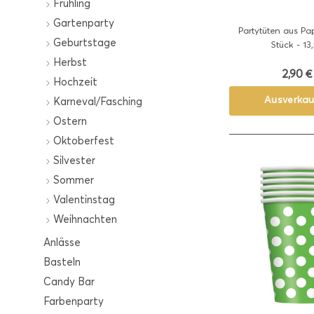
Frühling
Gartenparty
Partytüten aus Pap
Geburtstage
Stück - 13,5
Herbst
2,90 €
Hochzeit
Ausverkau
Karneval/Fasching
Ostern
Oktoberfest
Silvester
Sommer
Valentinstag
Weihnachten
Anlässe
Basteln
Candy Bar
Farbenparty