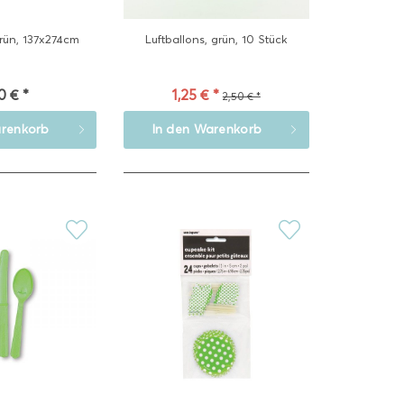
rün, 137x274cm
Luftballons, grün, 10 Stück
0 € *
1,25 € *
2,50 € *
renkorb
In den
Warenkorb