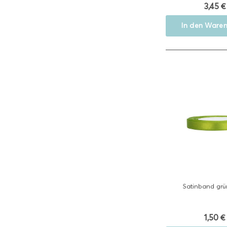
3,45 €
In den
Waren
Satinband grün
1,50 €