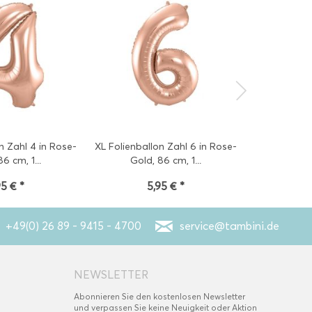
n Zahl 4 in Rose-
XL Folienballon Zahl 6 in Rose-
XL Folienbal
6 cm, 1...
Gold, 86 cm, 1...
Gold,
95 € *
5,95 € *
3
+49(0) 26 89 - 9415 - 4700
service@tambini.de
NEWSLETTER
Abonnieren Sie den kostenlosen Newsletter
und verpassen Sie keine Neuigkeit oder Aktion