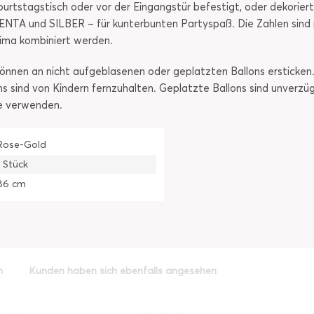
tstagstisch oder vor der Eingangstür befestigt, oder dekoriert 
TA und SILBER – für kunterbunten Partyspaß. Die Zahlen sind na
ima kombiniert werden.
nnen an nicht aufgeblasenen oder geplatzten Ballons ersticken.
ons sind von Kindern fernzuhalten. Geplatzte Ballons sind unverzü
e verwenden.
Rose-Gold
1 Stück
86 cm
h
Kunden haben sich ebenfalls angesehen