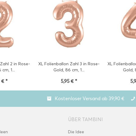
 Zahl 2 in Rose-
XL Folienballon Zahl 3 in Rose-
XL Folienballo
 cm, 1...
Gold, 86 cm, 1...
Gold, 8
 € *
5,95 € *
5,
Kostenloser Versand ab 39,90 €
ÜBER TAMBINI
deen
Die Idee