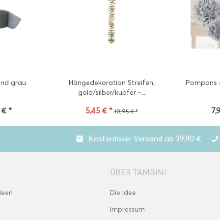
nd grau
Hängedekoration Streifen,
Pompons si
gold/silber/kupfer -...
 € *
5,45 € *
7,
10,95 € *
Kostenloser Versand ab 39,90 €
ÜBER TAMBINI
deen
Die Idee
Impressum