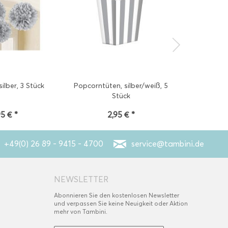
lber, 3 Stück
Popcorntüten, silber/weiß, 5
Pappbecher 
Stück
95 € *
2,95 € *
4
+49(0) 26 89 - 9415 - 4700
service@tambini.de
NEWSLETTER
Abonnieren Sie den kostenlosen Newsletter
und verpassen Sie keine Neuigkeit oder Aktion
mehr von Tambini.