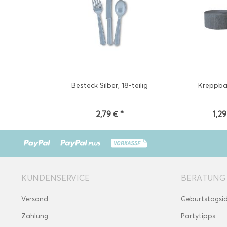
Besteck Silber, 18-teilig
Kreppba
2,79 € *
1,29
KUNDENSERVICE
BERATUNG
Versand
Geburtstagsi
Zahlung
Partytipps