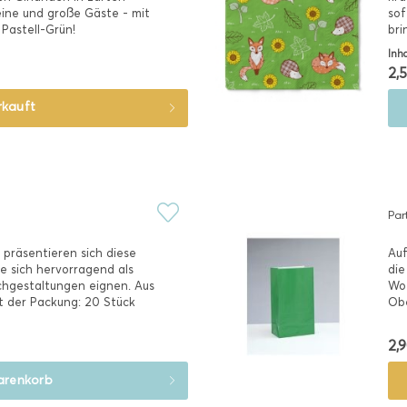
eine und große Gäste - mit
sof
 Pastell-Grün!
bri
Inh
2,5
rkauft
Par
t präsentieren sich diese
Auf
ie sich hervorragend als
die
schgestaltungen eignen. Aus
Wo 
lt der Packung: 20 Stück
Obe
2,9
renkorb