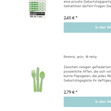
eine private Geburtstagsparty,
teilnehmen dürfen! Fragen Sie 
2,45 € *
In den
Wa
Besteck, grün, 18-teilig
Zwischen riesigen gefiederte
possierliche Affen, die sich v
bunte Papageien, die jedes Wo
Geburtstagsgäste ihr deftige
Besteck...
2,79 € *
In den
Wa