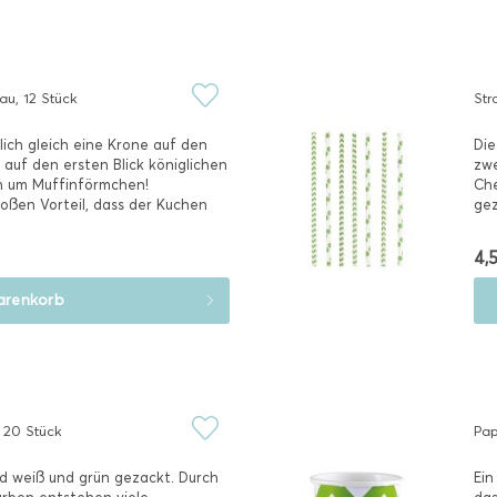
au, 12 Stück
Str
lich gleich eine Krone auf den
Die
auf den ersten Blick königlichen
zwe
ch um Muffinförmchen!
Che
ßen Vorteil, dass der Kuchen
gez
die.
4,5
renkorb
, 20 Stück
Pap
d weiß und grün gezackt. Durch
Ein