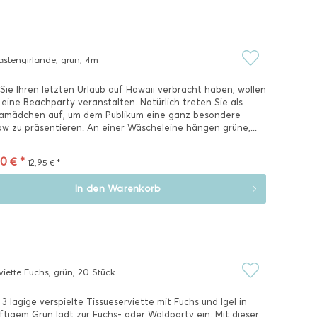
stengirlande, grün, 4m
Sie Ihren letzten Urlaub auf Hawaii verbracht haben, wollen
 eine Beachparty veranstalten. Natürlich treten Sie als
amädchen auf, um dem Publikum eine ganz besondere
w zu präsentieren. An einer Wäscheleine hängen grüne,...
0 € *
12,95 € *
In den
Warenkorb
viette Fuchs, grün, 20 Stück
 3 lagige verspielte Tissueserviette mit Fuchs und Igel in
ftigem Grün lädt zur Fuchs- oder Waldparty ein. Mit dieser