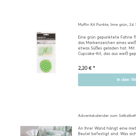
Muffin Kit Punkte, lime grün, 24
Eine grün gepunktete Fahne fl
das Markenzeichen eines wei
etwas Süßes geladen hat. Mit
Cupcake-Kit, das aus weiß g
und grün...
2,20 € *
In den
Wa
Adventskalender zum Selbstbefü
An Ihrer Wand hängt eine met
Beutel befestigt sind. Was sic