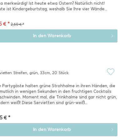
 ja merkwürdig! Ist heute etwa Ostern? Natürlich nicht!
te ist Kindergeburtstag, weshalb Sie Ihre vier Wände...
5 € *
2,50 € *
In den
Warenkorb
vietten Streifen, grün, 33cm, 20 Stück
e Partygäste halten grüne Strohhalme in ihren Händen, die
mutlich in wenigen Sekunden in den fruchtigen Cocktails
schwinden. Moment mal, die Trinkhalme sind gar nicht grün,
dern weiß! Diese Servietten sind grün-weiß...
5 € *
In den
Warenkorb