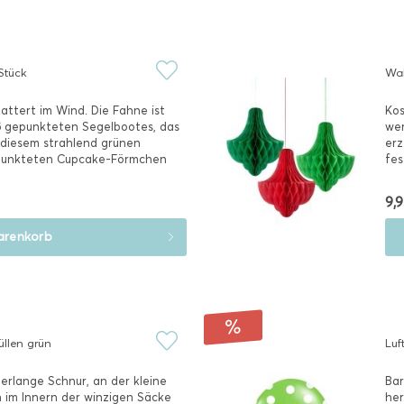
 Stück
Wab
attert im Wind. Die Fahne ist
Kos
ß gepunkteten Segelbootes, das
wer
 diesem strahlend grünen
erz
epunkteten Cupcake-Förmchen
fes
sch
9,9
renkorb
llen grün
Luf
erlange Schnur, an der kleine
Bar
h im Innern der winzigen Säcke
her