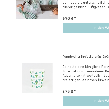
befindet, die unterschiedlich 
allerdings nicht. Süßigkeiten ist
6,90 € *
In den
Wa
Pappbecher Dreiecke grün, 250m
Da heute eine königliche Party
Tafel mit ganz besonderen Ke
Außenseite mit wertvollen Edel
dreieckigen Steinchen funkel
Blautönen!...
3,75 € *
In den
Wa