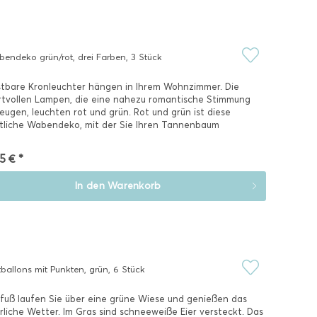
endeko grün/rot, drei Farben, 3 Stück
tbare Kronleuchter hängen in Ihrem Wohnzimmer. Die
tvollen Lampen, die eine nahezu romantische Stimmung
eugen, leuchten rot und grün. Rot und grün ist diese
tliche Wabendeko, mit der Sie Ihren Tannenbaum
mücken können!...
5 € *
In den
Warenkorb
tballons mit Punkten, grün, 6 Stück
fuß laufen Sie über eine grüne Wiese und genießen das
rliche Wetter. Im Gras sind schneeweiße Eier versteckt. Das