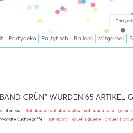
it
Partydeko
Partytisch
Ballons
Mitgebsel
B
NBAND GRÜN" WURDEN
65
ARTIKEL 
einten Sie:
Satinband
|
satinband blau
|
satinband rosa
|
gruene
rwandte Suchbegriffe:
satinband
|
gruen
|
gruene
|
grauen
|
grau