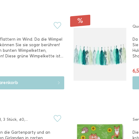
Qua
flattern im Wind. Da die Wimpel
Da 
 können Sie sie sogar berühren!
Sie
h bunten Wimpelketten,
Hul
n! Diese grüne Wimpelkette ist...
Sho
6,5
renkorb
 3 Stück, 40,...
Ser
en die Gartenparty und an
Die
n Girlanden in zarten
krä