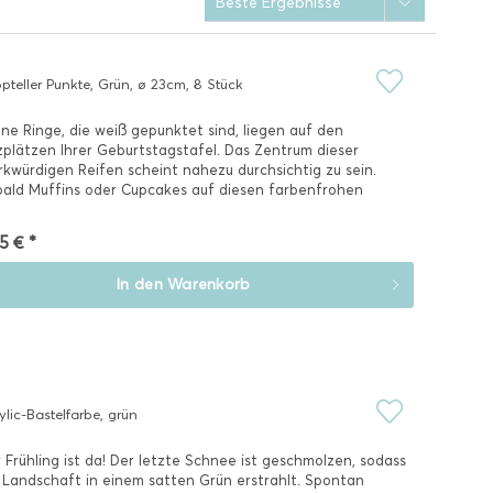
pteller Punkte, Grün, ø 23cm, 8 Stück
ne Ringe, die weiß gepunktet sind, liegen auf den
zplätzen Ihrer Geburtstagstafel. Das Zentrum dieser
kwürdigen Reifen scheint nahezu durchsichtig zu sein.
ald Muffins oder Cupcakes auf diesen farbenfrohen
ptellern...
5 € *
In den
Warenkorb
ylic-Bastelfarbe, grün
 Frühling ist da! Der letzte Schnee ist geschmolzen, sodass
 Landschaft in einem satten Grün erstrahlt. Spontan