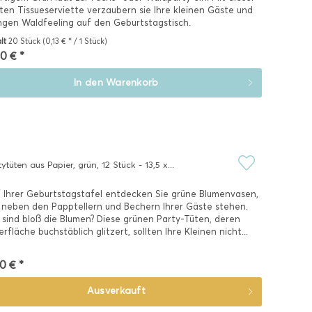
ten Tissueserviette verzaubern sie Ihre kleinen Gäste und
ngen Waldfeeling auf den Geburtstagstisch.
alt
20 Stück
(0,13 € * / 1 Stück)
0 € *
In den
Warenkorb
tytüten aus Papier, grün, 12 Stück - 13,5 x...
 Ihrer Geburtstagstafel entdecken Sie grüne Blumenvasen,
 neben den Papptellern und Bechern Ihrer Gäste stehen.
sind bloß die Blumen? Diese grünen Party-Tüten, deren
rfläche buchstäblich glitzert, sollten Ihre Kleinen nicht...
0 € *
Ausverkauft