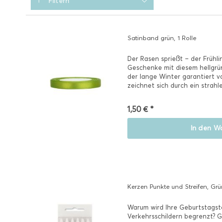
Filtern
Satinband grün, 1 Rolle
Der Rasen sprießt – der Frühli
Geschenke mit diesem hellgrü
der lange Winter garantiert 
zeichnet sich durch ein strahl
mit...
1,50 € *
In den
Wa
Kerzen Punkte und Streifen, Grü
Warum wird Ihre Geburtstagst
Verkehrsschildern begrenzt? G