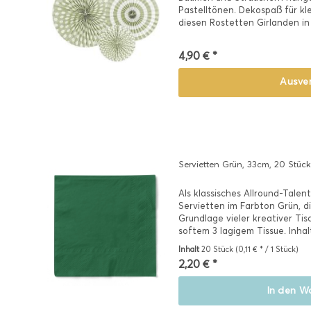
Pastelltönen. Dekospaß für kl
diesen Rostetten Girlanden in
4,90 € *
Ausve
Servietten Grün, 33cm, 20 Stück
Als klassisches Allround-Talen
Servietten im Farbton Grün, d
Grundlage vieler kreativer Ti
softem 3 lagigem Tissue. Inha
Inhalt
20 Stück
(0,11 € * / 1 Stück)
2,20 € *
In den
Wa