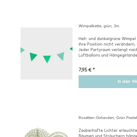
Wimpelkette, grün, 3m
Hell- und dunkelgrüne Wimpel 
ihre Position nicht verändern,
Jeder Partyraum verlangt nac
Luftballons und Hängegirlande
7,95 € *
In den
Wa
Rosetten-Girlanden, Grün Pastell,
Zauberhafte Lichter erleucht
Bäumen und Sträuchern hänge