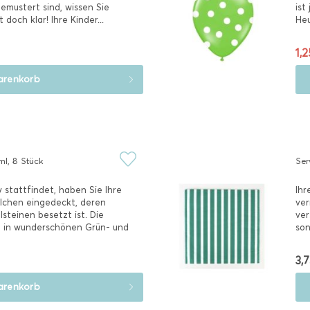
gemustert sind, wissen Sie
ist
 doch klar! Ihre Kinder...
Heu
1,2
renkorb
l, 8 Stück
Ser
 stattfindet, haben Sie Ihre
Ihr
lchen eingedeckt, deren
ver
steinen besetzt ist. Die
ver
n in wunderschönen Grün- und
son
3,7
renkorb