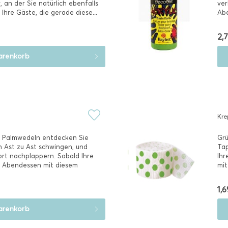
 an der Sie natürlich ebenfalls
ver
Ihre Gäste, die gerade diese...
Abe
2,7
renkorb
Kre
n Palmwedeln entdecken Sie
Grü
on Ast zu Ast schwingen, und
Tap
rt nachplappern. Sobald Ihre
Ihr
s Abendessen mit diesem
mit
1,6
renkorb