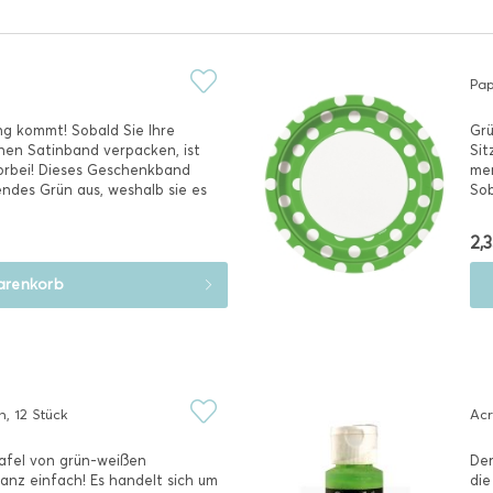
Pap
ng kommt! Sobald Sie Ihre
Grü
nen Satinband verpacken, ist
Sit
vorbei! Dieses Geschenkband
mer
endes Grün aus, weshalb sie es
Sob
Pap
2,3
renkorb
n, 12 Stück
Acr
afel von grün-weißen
Der
anz einfach! Es handelt sich um
die