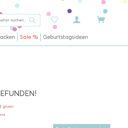
acken
Sale %
Geburtstagsideen
GEFUNDEN!
|
gruen
ens