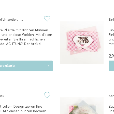
ch sortiert, 1...
Ein
te Pferde mit dichten Mähnen
Ein
 und endlose Weiden. Mit diesen
Ein
ereiten Sie Ihren fröhlichen
ang
de. ACHTUNG! Der Artikel...
mit
ver
2,9
renkorb
ück
Ser
tollem Design zieren Ihre
Zau
. Mit diesen bunten Bechern
übe