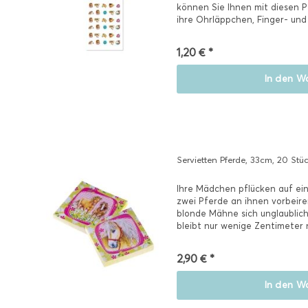
können Sie Ihnen mit diesen P
ihre Ohrläppchen, Finger- un
große Freude...
1,20 € *
In den
Wa
Servietten Pferde, 33cm, 20 Stü
Ihre Mädchen pflücken auf ei
zwei Pferde an ihnen vorbeire
blonde Mähne sich unglaublich
bleibt nur wenige Zentimeter 
2,90 € *
In den
Wa