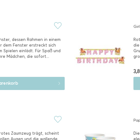
Gir
enster, dessen Rahmen in einem
Rot
or dem Fenster erstreckt sich
die
m Spielen einlädt. Für Spaß und
Gru
hre Mädchen, die sofort...
gro
3,8
renkorb
Pap
 rotes Zaumzeug trägt, scheint
Die
vollen Augen und die wallende
ele