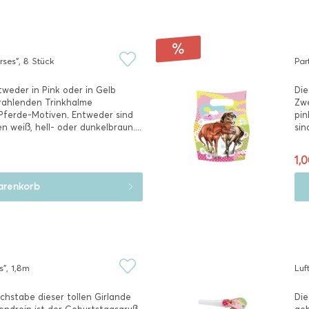
ses", 8 Stück
Par
eder in Pink oder in Gelb
Die
trahlenden Trinkhalme
Zwe
 Pferde-Motiven. Entweder sind
pin
n weiß, hell- oder dunkelbraun....
sin
1,0
renkorb
", 1,8m
Luf
Buchstabe dieser tollen Girlande
Die