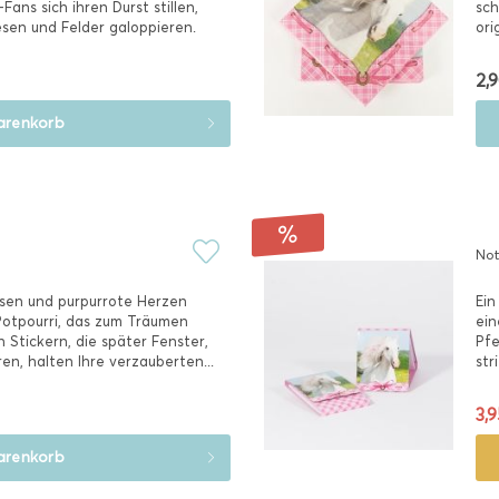
ans sich ihren Durst stillen,
sch
esen und Felder galoppieren.
ori
we
2,9
renkorb
Not
isen und purpurrote Herzen
Ein
otpourri, das zum Träumen
ein
n Stickern, die später Fenster,
Pfe
en, halten Ihre verzauberten...
str
3,9
renkorb