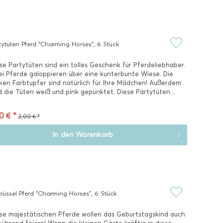
tytüten Pferd "Charming Horses", 6 Stück
se Partytüten sind ein tolles Geschenk für Pferdeliebhaber.
i Pferde galoppieren über eine kunterbunte Wiese. Die
ken Farbtupfer sind natürlich für Ihre Mädchen! Außerdem
d die Tüten weiß und pink gepunktet. Diese Partytüten...
0 € *
2,00 € *
In den
Warenkorb
trüssel Pferd "Charming Horses", 6 Stück
se majestätischen Pferde wollen das Geburtstagskind auch