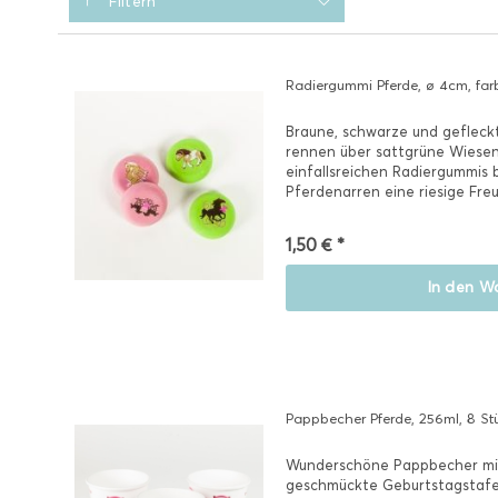
Filtern
Radiergummi Pferde, ø 4cm, farbli
Braune, schwarze und gefleck
rennen über sattgrüne Wiesen
einfallsreichen Radiergummis b
Pferdenarren eine riesige Freu
1,50 € *
In den
Wa
Pappbecher Pferde, 256ml, 8 St
Wunderschöne Pappbecher mit 
geschmückte Geburtstagstafel