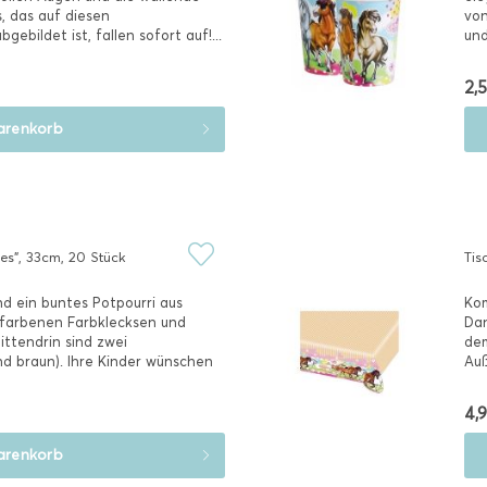
, das auf diesen
von
ebildet ist, fallen sofort auf!...
und
2,5
renkorb
es", 33cm, 20 Stück
Tis
nd ein buntes Potpourri aus
Kom
afarbenen Farbklecksen und
Dan
ttendrin sind zwei
dem
d braun). Ihre Kinder wünschen
Auß
4,9
renkorb