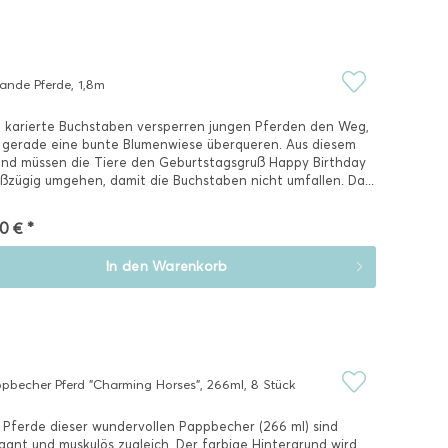
lande Pferde, 1,8m
 karierte Buchstaben versperren jungen Pferden den Weg,
 gerade eine bunte Blumenwiese überqueren. Aus diesem
nd müssen die Tiere den Geburtstagsgruß Happy Birthday
ßzügig umgehen, damit die Buchstaben nicht umfallen. Da...
0 € *
In den
Warenkorb
pbecher Pferd "Charming Horses", 266ml, 8 Stück
 Pferde dieser wundervollen Pappbecher (266 ml) sind
gant und muskulös zugleich. Der farbige Hintergrund wird