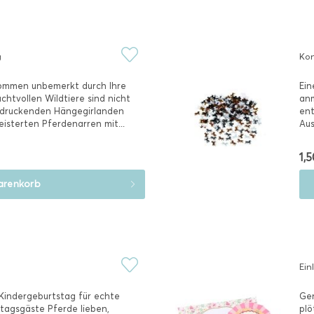
g
Kon
kommen unbemerkt durch Ihre
Ein
chtvollen Wildtiere sind nicht
anm
indruckenden Hängegirlanden
ent
eisterten Pferdenarren mit...
Aus
Die
1,5
renkorb
Ein
Kindergeburtstag für echte
Gen
tagsgäste Pferde lieben,
plö