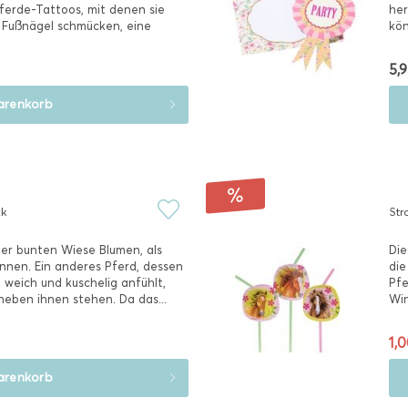
ferde-Tattoos, mit denen sie
her
d Fußnägel schmücken, eine
kön
5,9
renkorb
ck
Str
ner bunten Wiese Blumen, als
Die
nnen. Ein anderes Pferd, dessen
die
 weich und kuschelig anfühlt,
Pfe
neben ihnen stehen. Da das...
Win
1,0
renkorb