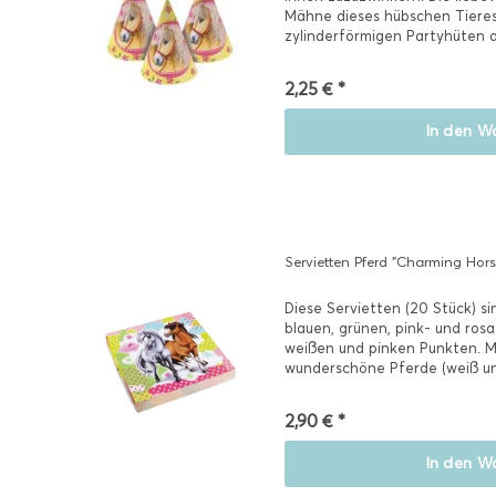
Mähne dieses hübschen Tieres
zylinderförmigen Partyhüten abg
2,25 € *
In den
Wa
Servietten Pferd "Charming Hors
Diese Servietten (20 Stück) si
blauen, grünen, pink- und ros
weißen und pinken Punkten. Mi
wunderschöne Pferde (weiß un
sich eine...
2,90 € *
In den
Wa