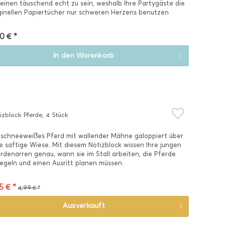
einen täuschend echt zu sein, weshalb Ihre Partygäste die
ginellen Papiertücher nur schweren Herzens benutzen
rden.
0 € *
In den
Warenkorb
izblock Pferde, 4 Stück
 schneeweißes Pferd mit wallender Mähne galoppiert über
e saftige Wiese. Mit diesem Notizblock wissen Ihre jungen
rdenarren genau, wann sie im Stall arbeiten, die Pferde
iegeln und einen Ausritt planen müssen.
5 € *
4,99 € *
Ausverkauft