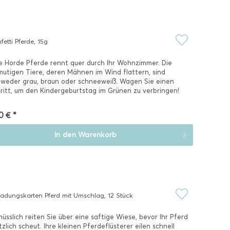
fetti Pferde, 15g
e Horde Pferde rennt quer durch Ihr Wohnzimmer. Die
utigen Tiere, deren Mähnen im Wind flattern, sind
weder grau, braun oder schneeweiß. Wagen Sie einen
ritt, um den Kindergeburtstag im Grünen zu verbringen!
ses...
0 € *
In den
Warenkorb
ladungskarten Pferd mit Umschlag, 12 Stück
üsslich reiten Sie über eine saftige Wiese, bevor Ihr Pferd
tzlich scheut. Ihre kleinen Pferdeflüsterer eilen schnell