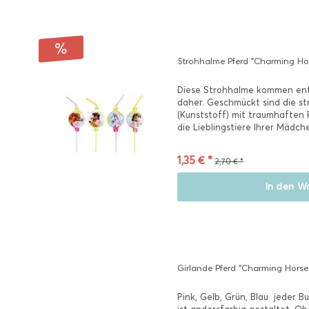
Strohhalme Pferd "Charming Hor
Diese Strohhalme kommen entw
daher. Geschmückt sind die s
(Kunststoff) mit traumhaften
die Lieblingstiere Ihrer Mädche
1,35 € *
2,70 € *
In den
Wa
Girlande Pferd "Charming Horses
Pink, Gelb, Grün, Blau  jeder 