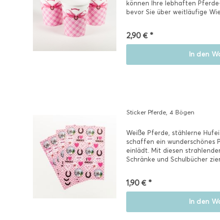
können Ihre lebhaften Pferde-F
bevor Sie über weitläufige Wi
2,90 € *
In den
Wa
Sticker Pferde, 4 Bögen
Weiße Pferde, stählerne Hufe
schaffen ein wunderschönes P
einlädt. Mit diesen strahlende
Schränke und Schulbücher zier
1,90 € *
In den
Wa