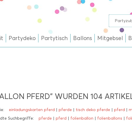
it
Partydeko
Partytisch
Ballons
Mitgebsel
B
BALLON PFERD" WURDEN
104
ARTIKE
ie:
einladungskarten pferd
|
pferde
|
tisch deko pferde
|
pferd
|
m
dte Suchbegriffe:
pferde
|
pferd
|
folienballon
|
folienballons
|
fol