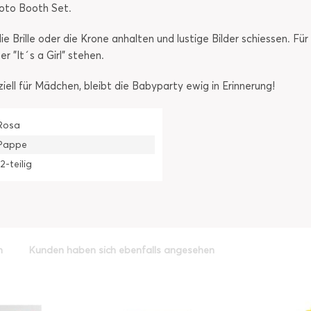
hoto Booth Set.
ie Brille oder die Krone anhalten und lustige Bilder schiessen. Fü
r "It´s a Girl" stehen.
ziell für Mädchen, bleibt die Babyparty ewig in Erinnerung!
Rosa
Pappe
12-teilig
h
Kunden haben sich ebenfalls angesehen