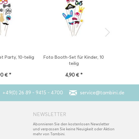
 Party, 10-teilig
Foto Booth-Set für Kinder, 10
Pappteller 
teilig
ø 23
90 € *
4,90 € *
2
+49(0) 26 89 - 9415 - 4700
service@tambini.de
NEWSLETTER
Abonnieren Sie den kostenlosen Newsletter
und verpassen Sie keine Neuigkeit oder Aktion
mehr von Tambini.