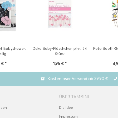
et Babyshower,
Deko Baby-Fläschchen pink, 24
Foto Booth-Set
eilig
Stück
 € *
1,95 € *
4,
Kostenloser Versand ab 39,90 €
ÜBER TAMBINI
deen
Die Idee
Impressum