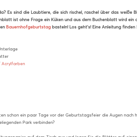
? Es sind die Laubtiere, die sich rischel, raschel über das weiße Bl
enblatt ist ohne Frage ein Küken und aus dem Buchenblatt wird ein 
den
Bauernhofgeburtstag
basteln! Los geht’s! Eine Anleitung finden S
Unterlage
tter
/
Acrylfarben
en schon ein paar Tage vor der Geburtstagsfeier die Augen nach hüb
eliegenden Park verbinden?