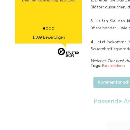
2.
Breiten Sie das Ze
Datum der Kauferfahrung: 18.06.2026
Blätter aussuchen, d
3.
Helfen Sie den kl
übereinander – wie 
1,089 Bewertungen
4.
Jetzt bekommt jed
Bauernhoftierparad
Welches Tier hast du
Tags:
Bastelideen
Kommentar sch
Passende Ar