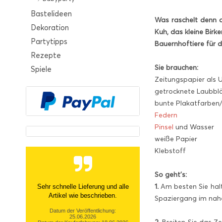
Bastelideen
Was raschelt denn da
Dekoration
Kuh, das kleine Birk
Partytipps
Bauernhoftiere für 
Rezepte
Sie brauchen:
Spiele
Zeitungspapier als 
getrocknete Laubblä
bunte Plakatfarben
Federn
Pinsel
und Wasser
weiße Papier
Klebstoff
So geht’s:
1.
Am besten Sie halt
Sehr schnelle Lieferung und alle
Artikel wie beschrieben.
Spaziergang im nah
Datum der Veröffentlichung:
25.06.2026