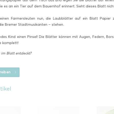
itungspapier auf dem Tisch aus und legen Sie die Blätter auf einen H
ie es an ein Tier auf dem Bauernhof erinnert. Sieht dieses Blatt ni
einen Farmersleuten nun, die Laubblätter auf ein Blatt Papier 
die Bremer Stadtmusikanten – stehen.
es Kind einen Pinsel! Die Blätter können mit Augen, Federn, Borst
e komplett!
 im Blatt entdeckt?
reiben
tikel