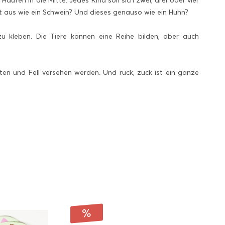
aufen in die Mitte. Jedes Kind soll sich zwei, drei oder vier
cht aus wie ein Schwein? Und dieses genauso wie ein Huhn?
zu kleben. Die Tiere können eine Reihe bilden, aber auch
en und Fell versehen werden. Und ruck, zuck ist ein ganze