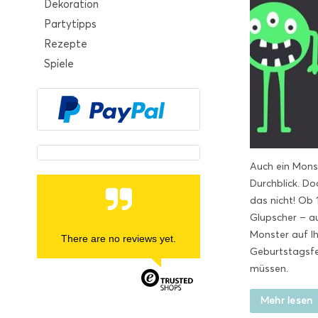
Dekoration
Partytipps
Rezepte
Spiele
Auch ein Mons
Durchblick. D
das nicht! Ob 1
Glupscher – au
Monster auf Ih
There are no reviews yet.
Geburtstagsfei
müssen.
Mehr lesen