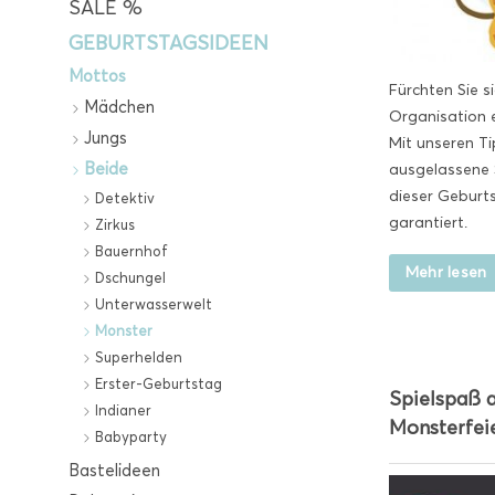
SALE %
GEBURTSTAGSIDEEN
Mottos
Fürchten Sie si
Mädchen
Organisation 
Jungs
Mit unseren Ti
Beide
ausgelassene
dieser Geburt
Detektiv
garantiert.
Zirkus
Bauernhof
Mehr lesen
Dschungel
Unterwasserwelt
Monster
Superhelden
Erster-Geburtstag
Spielspaß a
Indianer
Monsterfei
Babyparty
Bastelideen