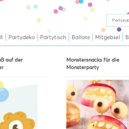
it
Partydeko
Partytisch
Ballons
Mitgebsel
B
ß auf der
Monstersnacks für die
er
Monsterparty