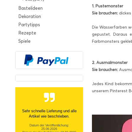
1. Pustemonster
Bastelideen
Sie brauchen:
dickes 
Dekoration
Partytipps
Die Wasserfarben we
Rezepte
gepustet. Daraus e
Spiele
Farbmonsters geklebt
2. Ausmalmonster
Sie brauchen:
Ausmal
Jedes Kind bekommt
unserem Pinterest 
Sehr schnelle Lieferung und alle
Artikel wie beschrieben.
Datum der Veröffentlichung:
25.06.2026