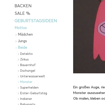
BACKEN
SALE %
GEBURTSTAGSIDEEN
Mottos
Mädchen
Jungs
Beide
Detektiv
Zirkus
Bauernhof
Dschungel
Unterwasserwelt
Monster
Ein großes Auge, rie
Superhelden
Monster auszusehe
Erster-Geburtstag
Ob malen, kleben ode
Indianer
Babyparty