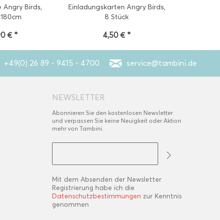
 Angry Birds,
Einladungskarten Angry Birds,
Luftballon
x180cm
8 Stück
90 € *
4,50 € *
1,80
+49(0) 26 89 - 9415 - 4700
service@tambini.de
NEWSLETTER
Abonnieren Sie den kostenlosen Newsletter
und verpassen Sie keine Neuigkeit oder Aktion
mehr von Tambini.
Mit dem Absenden der Newsletter
Registrierung habe ich die
Datenschutzbestimmungen
zur Kenntnis
genommen