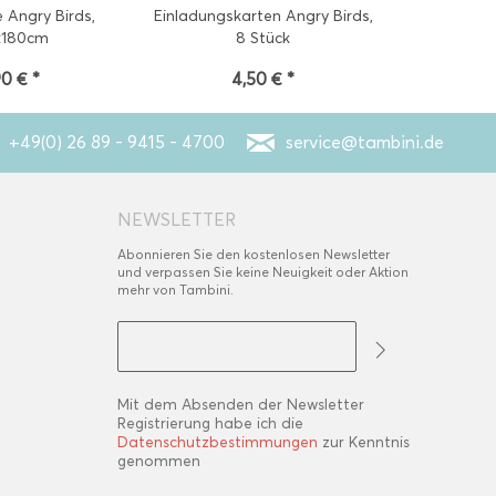
 Angry Birds,
Einladungskarten Angry Birds,
Luftballon
x180cm
8 Stück
90 € *
4,50 € *
1,80
+49(0) 26 89 - 9415 - 4700
service@tambini.de
NEWSLETTER
Abonnieren Sie den kostenlosen Newsletter
und verpassen Sie keine Neuigkeit oder Aktion
mehr von Tambini.
Mit dem Absenden der Newsletter
Registrierung habe ich die
Datenschutzbestimmungen
zur Kenntnis
genommen