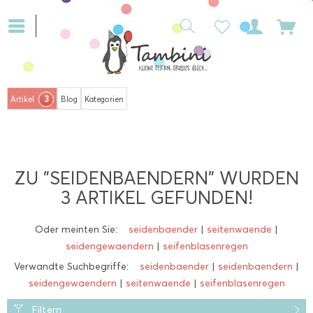
3
Artikel
Blog
Kategorien
ZU "SEIDENBAENDERN" WURDEN
3
ARTIKEL GEFUNDEN!
Oder meinten Sie:
seidenbaender
|
seitenwaende
|
seidengewaendern
|
seifenblasenregen
Verwandte Suchbegriffe:
seidenbaender
|
seidenbaendern
|
seidengewaendern
|
seitenwaende
|
seifenblasenregen
Filtern