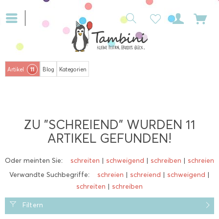
11
Artikel
Blog
Kategorien
ZU "SCHREIEND" WURDEN
11
ARTIKEL GEFUNDEN!
Oder meinten Sie:
schreiten
|
schweigend
|
schreiben
|
schreien
Verwandte Suchbegriffe:
schreien
|
schreiend
|
schweigend
|
schreiten
|
schreiben
Filtern