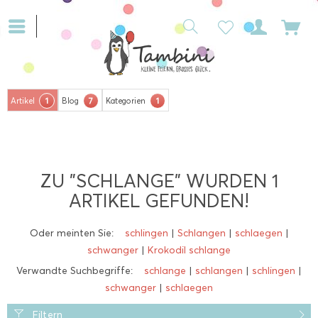
1
7
1
Artikel
Blog
Kategorien
ZU "SCHLANGE" WURDEN
1
ARTIKEL GEFUNDEN!
Oder meinten Sie:
schlingen
|
Schlangen
|
schlaegen
|
schwanger
|
Krokodil schlange
Verwandte Suchbegriffe:
schlange
|
schlangen
|
schlingen
|
schwanger
|
schlaegen
Filtern