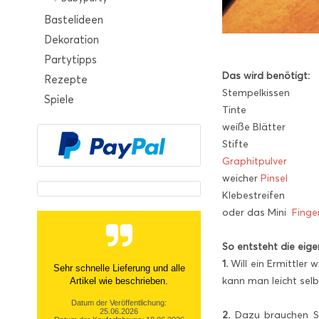
Bastelideen
Dekoration
Partytipps
Das wird benötigt:
Rezepte
Stempelkissen
Spiele
Tinte
weiße Blätter
Stifte
Graphitpulver
weicher
Pinsel
Klebestreifen
oder das Mini
Finge
So entsteht die eige
1.
Will ein Ermittler 
Sehr schnelle Lieferung und alle
kann man leicht selb
Artikel wie beschrieben.
Datum der Veröffentlichung:
25.06.2026
2.
Dazu brauchen Sie