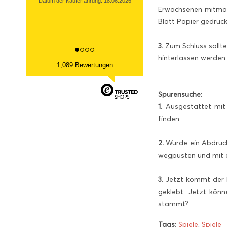
Datum der Kauferfahrung: 18.06.2026
Erwachsenen mitmac
Blatt Papier gedrück
3.
Zum Schluss sollte
hinterlassen werden .
1,089 Bewertungen
Spurensuche:
1.
Ausgestattet mit 
finden.
2.
Wurde ein Abdruck
wegpusten und mit 
3.
Jetzt kommt der Kl
geklebt. Jetzt kön
stammt?
Tags:
Spiele
,
Spiele