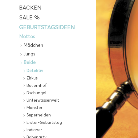
BACKEN
SALE %
GEBURTSTAGSIDEEN
Mottos
Mädchen
Jungs
Beide
Detektiv
Zirkus
Bauernhof
Dschungel
Unterwasserwelt
Monster
Superhelden
Erster-Geburtstag
Indianer
Babyparty