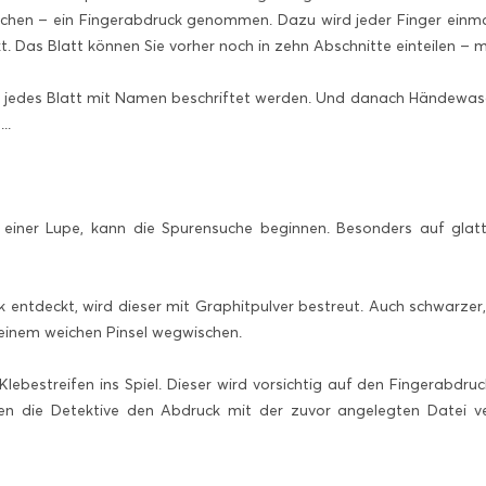
hen – ein Fingerabdruck genommen. Dazu wird jeder Finger einmal
t. Das Blatt können Sie vorher noch in zehn Abschnitte einteilen – m
 jedes Blatt mit Namen beschriftet werden. Und danach Händewasch
..
einer Lupe, kann die Spurensuche beginnen. Besonders auf glatt
 entdeckt, wird dieser mit Graphitpulver bestreut. Auch schwarzer, 
einem weichen Pinsel wegwischen.
ebestreifen ins Spiel. Dieser wird vorsichtig auf den Fingerabdru
nen die Detektive den Abdruck mit der zuvor angelegten Datei ve