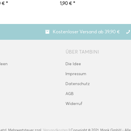
 € *
1,90 € *
Kostenloser Versand ab 39,90 €
ÜBER TAMBINI
deen
Die Idee
Impressum
Datenschutz
AGB
Widerruf
esetzl. Mehrwertsteuer zzgl.
Versandkosten
| Copyright © 2021, Mank GmbH - Alle