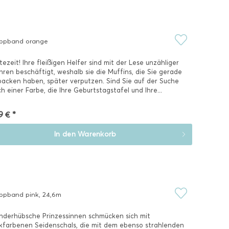
ppband orange
tezeit! Ihre fleißigen Helfer sind mit der Lese unzähliger
ren beschäftigt, weshalb sie die Muffins, die Sie gerade
acken haben, später verputzen. Sind Sie auf der Suche
h einer Farbe, die Ihre Geburtstagstafel und Ihre...
9 € *
In den
Warenkorb
ppband pink, 24,6m
derhübsche Prinzessinnen schmücken sich mit
kfarbenen Seidenschals, die mit dem ebenso strahlenden