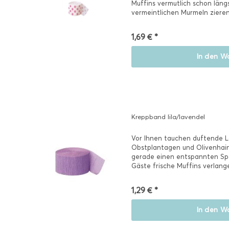
Muffins vermutlich schon längs
vermeintlichen Murmeln zieren
1,69 € *
In den
Wa
Kreppband lila/lavendel
Vor Ihnen tauchen duftende L
Obstplantagen und Olivenhain
gerade einen entspannten Spa
Gäste frische Muffins verlang
leider...
1,29 € *
In den
Wa