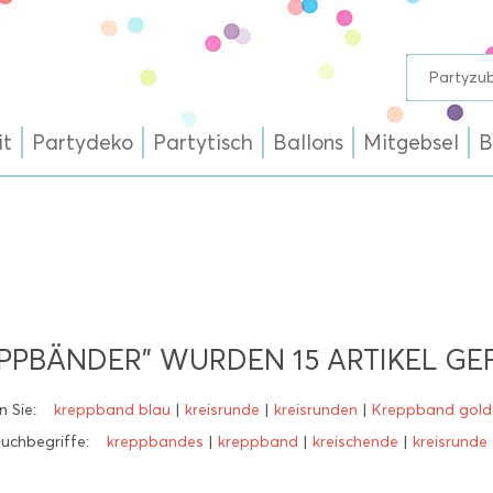
it
Partydeko
Partytisch
Ballons
Mitgebsel
B
EPPBÄNDER" WURDEN
15
ARTIKEL GE
 Sie:
kreppband blau
|
kreisrunde
|
kreisrunden
|
Kreppband gold
uchbegriffe:
kreppbandes
|
kreppband
|
kreischende
|
kreisrunde