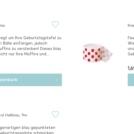
lau
Kre
egt um Ihre Geburtstagstafel zu
Feu
n Bälle einfangen, jedoch
Wie
uffins zu verstecken! Dieses blau
und
ht nur Ihre Muffins und...
Geb
1,6
renkorb
nd Hellblau, 9m
igenartigen blau gepunkteten
e Geburtstagsgäste schmücken