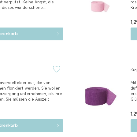
t verputzt. Keine Angst, die
ros
 dieses wunderschöne...
Kre
sch
1,2
renkorb
Kre
avendelfelder auf, die von
Mit
en flankiert werden. Sie wollen
duf
ziergang unternehmen, als Ihre
ers
en. Sie müssen die Auszeit
Glü
1,2
renkorb