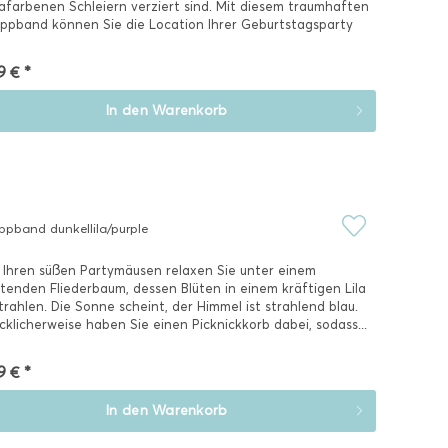
afarbenen Schleiern verziert sind. Mit diesem traumhaften
ppband können Sie die Location Ihrer Geburtstagsparty
mücken – Ihre...
9 € *
In den
Warenkorb
ppband dunkellila/purple
 Ihren süßen Partymäusen relaxen Sie unter einem
tenden Fliederbaum, dessen Blüten in einem kräftigen Lila
trahlen. Die Sonne scheint, der Himmel ist strahlend blau.
cklicherweise haben Sie einen Picknickkorb dabei, sodass...
9 € *
In den
Warenkorb