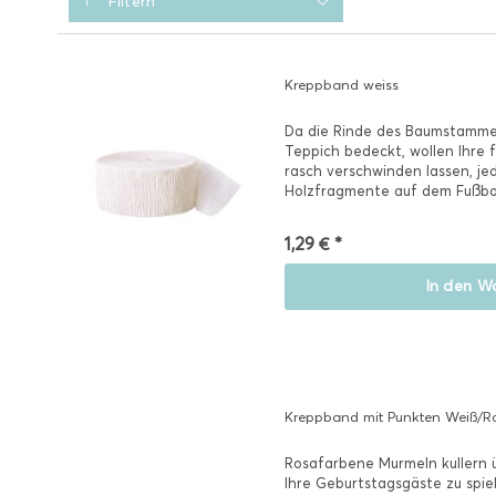
Filtern
Kreppband weiss
Da die Rinde des Baumstamme
Teppich bedeckt, wollen Ihre 
rasch verschwinden lassen, je
Holzfragmente auf dem Fußbod
Die...
1,29 € *
In den
Wa
Kreppband mit Punkten Weiß/R
Rosafarbene Murmeln kullern ü
Ihre Geburtstagsgäste zu spie