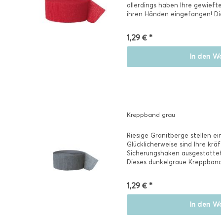
allerdings haben Ihre gewieft
ihren Händen eingefangen! Dies
1,29 € *
In den
Wa
Kreppband grau
Riesige Granitberge stellen e
Glücklicherweise sind Ihre krä
Sicherungshaken ausgestattet
Dieses dunkelgraue Kreppband s
1,29 € *
In den
Wa