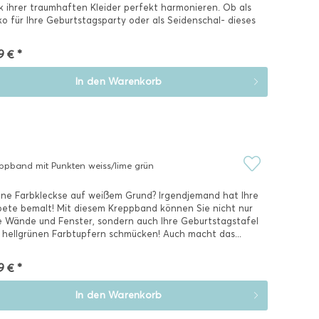
k ihrer traumhaften Kleider perfekt harmonieren. Ob als
o für Ihre Geburtstagsparty oder als Seidenschal- dieses
kfarbene...
9 € *
In den
Warenkorb
ppband mit Punkten weiss/lime grün
ne Farbkleckse auf weißem Grund? Irgendjemand hat Ihre
ete bemalt! Mit diesem Kreppband können Sie nicht nur
e Wände und Fenster, sondern auch Ihre Geburtstagstafel
 hellgrünen Farbtupfern schmücken! Auch macht das...
9 € *
In den
Warenkorb