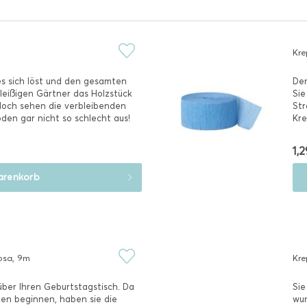
Kre
s sich löst und den gesamten
Der
fleißigen Gärtner das Holzstück
Sie
doch sehen die verbleibenden
Str
en gar nicht so schlecht aus!
Kre
dies
1,2
renkorb
osa, 9m
Kre
ber Ihren Geburtstagstisch. Da
Sie
len beginnen, haben sie die
wun