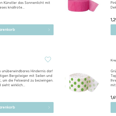
en Künstler das Sonnenlicht mit
Pin
es knallrote...
Dek
pin
1,2
renkorb
Kre
in unüberwindbares Hindernis dar!
Grü
ftigen Bergsteiger mit Seilen und
Tap
, um die Felswand zu bezwingen.
Ihr
ieht wirklich...
mit
1,6
renkorb