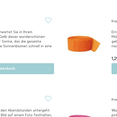
Kre
wartet Sie in Ihrem
Ern
Gelb dieser wunderschönen
Möh
r Sonne, das die gesamte
geb
die Sonnenblumen schnell in eine
nac
1,2
renkorb
Kre
 in den Abendstunden untergeht.
Wun
 Bild auf einem Foto festhalten,
pin