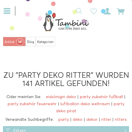
141
Artikel
Blog
Kategorien
ZU "PARTY DEKO RITTER" WURDEN
141
ARTIKEL GEFUNDEN!
Oder meinten Sie:
eiskönigin deko
|
party zubehör fußball
|
party zubehör feuerwehr
|
luftballon deko weltraum
|
party
deko pirat
Verwandte Suchbegriffe:
party
|
deko
|
dekor
|
ritter
|
ritters
Filtern