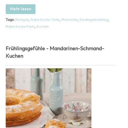
Mehr lesen
Tags:
Rezepte
,
Rabe Socke Torte
,
Motivtorte
,
Kindergeburtstag
,
Rabe Socke Party
,
Kuchen
Frühlingsgefühle - Mandarinen-Schmand-
Kuchen