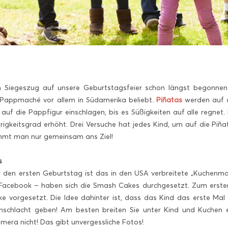
n Siegeszug auf unsere Geburtstagsfeier schon längst begonnen. 
 Pappmaché vor allem in Südamerika beliebt.
Piñatas
werden auf 
 auf die Pappfigur einschlagen, bis es Süßigkeiten auf alle regne
erigkeitsgrad erhöht. Drei Versuche hat jedes Kind, um auf die Piñ
ommt man nur gemeinsam ans Ziel!
s
ür den ersten Geburtstag ist das in den USA verbreitete „Kuchenma
Facebook – haben sich die Smash Cakes durchgesetzt. Zum erste
 vorgesetzt. Die Idee dahinter ist, dass das Kind das erste Mal
schlacht geben! Am besten breiten Sie unter Kind und Kuchen e
mera nicht! Das gibt unvergessliche Fotos!