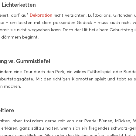
 Lichterketten
iert, darf auf
Dekoration
nicht verzichten. Luftballons, Girlande
cke – am besten mit dem passenden Gedeck – muss auch nicht ve
damit sie nicht wegwehen kann. Doch der Hit bei einem Geburtstag 
 dämmern beginnt.
ung vs. Gummistiefel
ndern eine Tour durch den Park, ein wildes Fußballspiel oder Budde
Geburtstagsgäste. Mit den richtigen Klamotten spielt und tobt es 
en machen.
ltiere
halten, aber trotzdem gerne mit von der Partie: Bienen, Mücken,
erklären, ganz still zu halten, wenn sich ein fliegendes schwarz-ge
inmal einen Blick ins Glas oder den Becher werfen, vielleicht hat sic