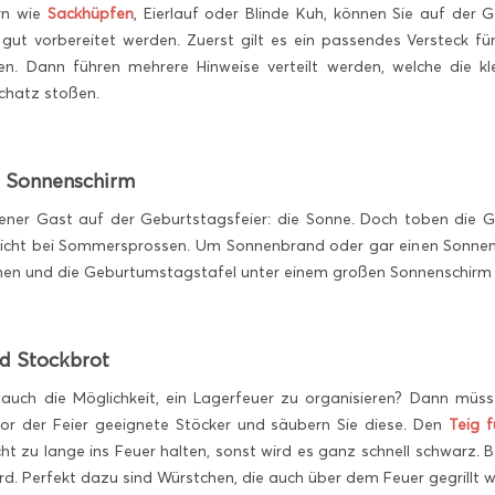
rn wie
Sackhüpfen
, Eierlauf oder Blinde Kuh, können Sie auf der 
ut vorbereitet werden. Zuerst gilt es ein passendes Versteck f
en. Dann führen mehrere Hinweise verteilt werden, welche die kle
Schatz stoßen.
m Sonnenschirm
ener Gast auf der Geburtstagsfeier: die Sonne. Doch toben die G
 nicht bei Sommersprossen. Um Sonnenbrand oder gar einen Sonnenst
men und die Geburtumstagstafel unter einem großen Sonnenschirm
nd Stockbrot
e auch die Möglichkeit, ein Lagerfeuer zu organisieren? Dann m
vor der Feier geeignete Stöcker und säubern Sie diese. Den
Teig 
icht zu lange ins Feuer halten, sonst wird es ganz schnell schwarz
d. Perfekt dazu sind Würstchen, die auch über dem Feuer gegrillt 