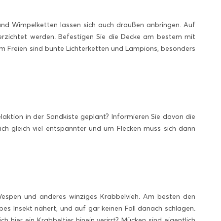
n und Wimpelketten lassen sich auch draußen anbringen. Auf
rzichtet werden. Befestigen Sie die Decke am bestem mit
im Freien sind bunte Lichterketten und Lampions, besonders
laktion in der Sandkiste geplant? Informieren Sie davon die
sich gleich viel entspannter und um Flecken muss sich dann
 Wespen und anderes winziges Krabbelvieh. Am besten den
lbes Insekt nähert, und auf gar keinen Fall danach schlagen.
h hier ein Krabbeltier hinein verirrt? Mücken sind eigentlich