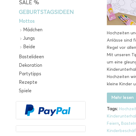
SALE %
GEBURTSTAGSIDEEN
Mottos
Mädchen
Hochzeiten un
Jungs
Anlässe sind f
Beide
Regel vor allem
Mit unseren T
Bastelideen
um eine gleun
Dekoration
Kinderunterha
Partytipps
Hochzeiten wir
Rezepte
kleine Kinder u
Spiele
Mehr lesen
Tags:
Hochzei
Kinderunterha
Feiern
,
Bastel
Kinderbeschäf