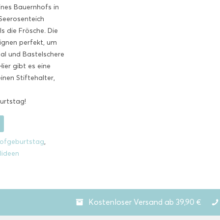
ines Bauernhofs in
 Seerosenteich
s die Frösche. Die
ignen perfekt, um
neal und Bastelschere
ier gibt es eine
inen Stiftehalter,
urtstag!
ofgeburtstag
,
lideen
Kostenloser Versand ab 39,90 €