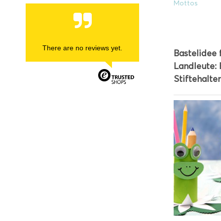
Mottos
There are no reviews yet.
Bastelidee 
Landleute: 
Stiftehalter