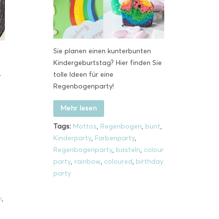
Sie planen einen kunterbunten
Kindergeburtstag? Hier finden Sie
tolle Ideen für eine
r
Regenbogenparty!
Mehr lesen
Tags:
Mottos
,
Regenbogen
,
bunt
,
Kinderparty
,
Farbenparty
,
Regenbogenparty
,
basteln
,
colour
party
,
rainbow
,
coloured
,
birthday
party
n
,