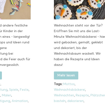
d andere festliche
Weihnachten steht vor der Tür?
ür Kinder in der
Eröffnen Sie mit uns die Last-
 eines - langweilig!
Minute Weihnachtsbäckerei - hie
ipps und Ideen rund
wird gebacken, gemalt, geklebt
gene
und dekoriert, bis der
ltung bei
Weihnachtsbaum wackelt. Wir
d die Feier auch für
haben die Rezepte und Ideen
nvergesslich.
dazu!
Mehr lesen
t
,
Tags:
Mottos
,
ltung
,
Spiele
,
Feste
,
Weihnachtsbäckerei
,
n
,
Malen
,
Weihnachten
,
Rezepte
,
Plätzche
tigung
,
Animation
,
basteln
,
dekorieren
,