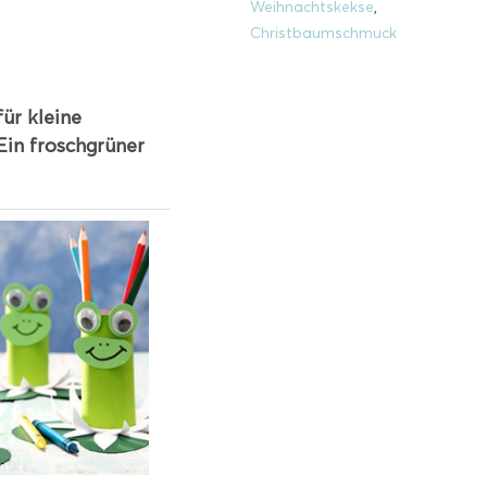
Weihnachtskekse
,
Christbaumschmuck
für kleine
Ein froschgrüner