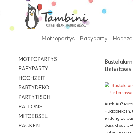
Mottopartys
Babyparty
Hochze
MOTTOPARTYS
Bastelalarm
BABYPARTY
Untertasse
HOCHZEIT
PARTYDEKO
PARTYTISCH
Auch Außerird
BALLONS
Flugobjekten, 
MITGEBSEL
entlang zu düs
BACKEN
dass diese UF
Untertassen a