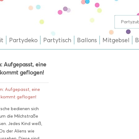
it
Partydeko
Partytisch
Ballons
Mitgebsel
B
: Aufgepasst, eine
 kommt geflogen!
ische bedienen sich
um die Milchstraße
en. Jedes Kind weiß,
Os der Aliens wie
ussehen. Diese sind